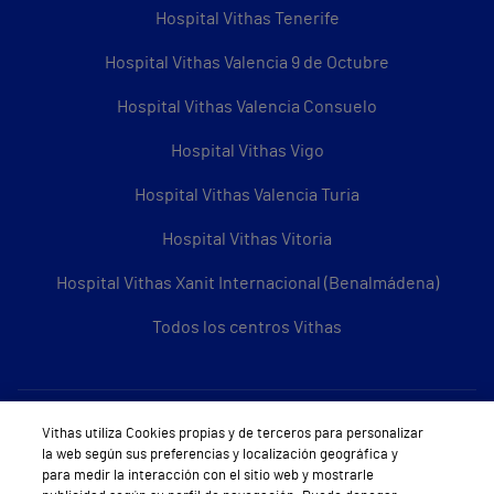
Hospital Vithas Tenerife
Hospital Vithas Valencia 9 de Octubre
Hospital Vithas Valencia Consuelo
Hospital Vithas Vigo
Hospital Vithas Valencia Turia
Hospital Vithas Vitoria
Hospital Vithas Xanit Internacional (Benalmádena)
Todos los centros Vithas
Sobre Vithas
Vithas utiliza Cookies propias y de terceros para personalizar
la web según sus preferencias y localización geográfica y
Quiénes somos
para medir la interacción con el sitio web y mostrarle