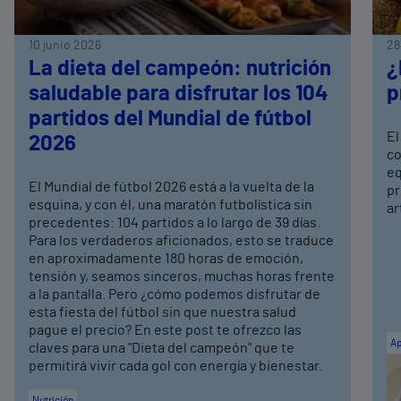
10 junio 2026
28
La dieta del campeón: nutrición
¿
saludable para disfrutar los 104
p
partidos del Mundial de fútbol
El
2026
co
eq
El Mundial de fútbol 2026 está a la vuelta de la
pr
esquina, y con él, una maratón futbolística sin
ar
precedentes: 104 partidos a lo largo de 39 días.
Para los verdaderos aficionados, esto se traduce
en aproximadamente 180 horas de emoción,
tensión y, seamos sinceros, muchas horas frente
a la pantalla. Pero ¿cómo podemos disfrutar de
esta fiesta del fútbol sin que nuestra salud
pague el precio? En este post te ofrezco las
Ap
claves para una "Dieta del campeón" que te
permitirá vivir cada gol con energía y bienestar.
Nutrición