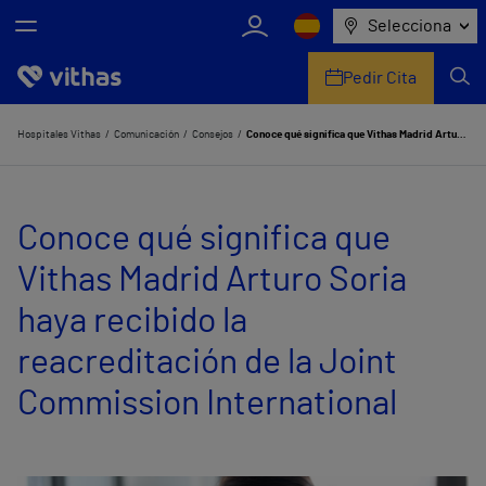
Selecciona
Pedir Cita
Nosotros
Hospitales Vithas
Comunicación
Consejos
Conoce qué significa que Vithas Madrid Arturo Soria haya recibido la reacreditación de la Joint Commission International
Centros
Conoce qué significa que
Servicios de salud
Vithas Madrid Arturo Soria
Equipo médico y asistencial
haya recibido la
Información útil
reacreditación de la Joint
Comunicación
Commission International