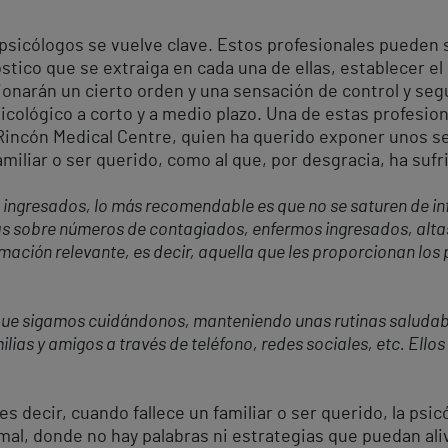
 psicólogos se vuelve clave. Estos profesionales pueden s
stico que se extraiga en cada una de ellas, establecer e
ionarán un cierto orden y una sensación de control y se
icológico a corto y a medio plazo. Una de estas profesio
 Rincón Medical Centre, quien ha querido exponer unos s
miliar o ser querido, como al que, por desgracia, ha sufr
 ingresados, lo más recomendable es que no se saturen de in
 sobre números de contagiados, enfermos ingresados, altas 
ormación relevante, es decir, aquella que les proporcionan los
ue sigamos cuidándonos, manteniendo unas rutinas saludable
ias y amigos a través de teléfono, redes sociales, etc. Ello
es decir, cuando fallece un familiar o ser querido, la psic
l, donde no hay palabras ni estrategias que puedan alivi