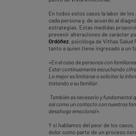
punto de vista emocional.
En todos estos casos la labor de los
cada persona y, de acuerdo al diagnó
estrategias. Estas medidas proporc
prevenir alteraciones de carácter ps
Ordóñez
, psicóloga de Vithas Salud
tanto a quien tiene ingresado a un fa
«En el caso de personas con familiares
Estar continuamente escuchando cifras
Lo mejor es limitarse a solicitar la inf
tratando a su familiar.
También es necesario y fundamental q
así como un contacto con nuestras famil
desahogo emocional
»
.
Y si hablamos del peor de los casos, 
dolor como parte de un proceso norma