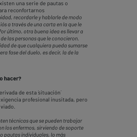
xisten una serie de pautas o
para reconfortarnos
midad, recordarle y hablarle de modo
s a través de una carta en la que le
 último, otra buena idea es llevar a
 de las personas que le conocieron.
ilidad de que cualquiera pueda sumarse
 fase del duelo, es decir, la de la
do hacer?
rivada de esta ´situación´
xigencia profesional inusitada, pero
iviado.
sten técnicas que se pueden trabajar
on los enfermos, sirviendo de soporte
 pautas individuales, lo más