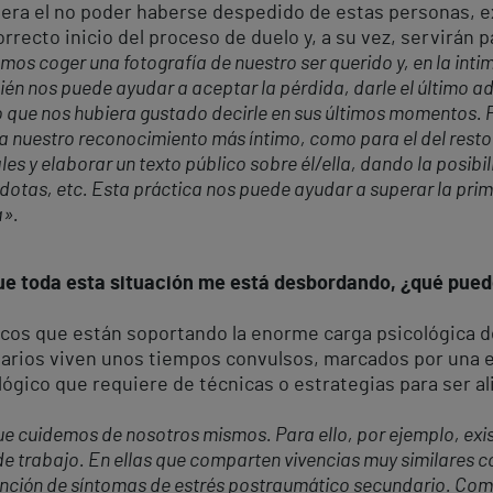
nera el no poder haberse despedido de estas personas, e
rrecto inicio del proceso de duelo y, a su vez, servirán 
os coger una fotografía de nuestro ser querido y, en la inti
 nos puede ayudar a aceptar la pérdida, darle el último adió
ue nos hubiera gustado decirle en sus últimos momentos. Por
a nuestro reconocimiento más íntimo, como para el del resto
s y elaborar un texto público sobre él/ella, dando la posib
tas, etc. Esta práctica nos puede ayudar a superar la primera
a
»
.
 que toda esta situación me está desbordando, ¿qué pue
icos que están soportando la enorme carga psicológica de
tarios viven unos tiempos convulsos, marcados por una e
ógico que requiere de técnicas o estrategias para ser al
ue cuidemos de nosotros mismos. Para ello, por ejemplo, exi
e trabajo. En ellas que comparten vivencias muy similares c
nción de síntomas de estrés postraumático secundario. Como