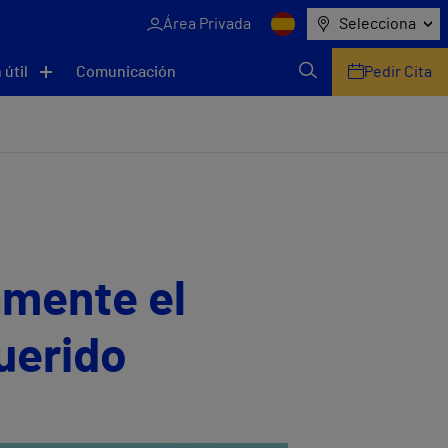
Área Privada
Selecciona
 útil
Comunicación
Pedir Cita
amente el
querido