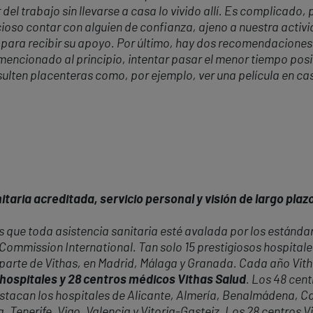
l trabajo sin llevarse a casa lo vivido allí. Es complicado, 
ioso contar con alguien de confianza, ajeno a nuestra activi
para recibir su apoyo. Por último, hay dos recomendaciones
mencionado al principio, intentar pasar el menor tiempo posi
sulten placenteras como, por ejemplo, ver una película en c
taria acreditada, servicio personal y visión de largo plaz
 que toda asistencia sanitaria esté avalada por los estándar
t Commission International. Tan solo 15 prestigiosos hospital
 parte de Vithas, en Madrid, Málaga y Granada. Cada año Vit
hospitales y 28 centros médicos Vithas Salud
. Los 48 cent
 destacan los hospitales de Alicante, Almería, Benalmádena, 
a, Tenerife, Vigo, Valencia y Vitoria-Gasteiz. Los 28 centros 