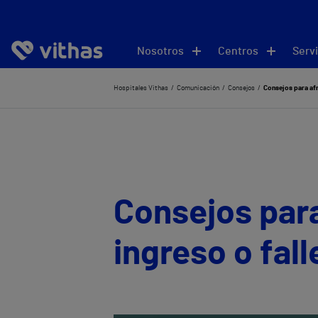
Nosotros
Centros
Servi
Hospitales Vithas
Comunicación
Consejos
Consejos para afr
Consejos para
ingreso o fal