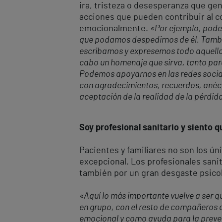
ira, tristeza o desesperanza que ge
acciones que pueden contribuir al co
emocionalmente.
«Por ejemplo, podem
que podamos despedirnos de él. También
escribamos y expresemos todo aquello q
cabo un homenaje que sirva, tanto par
Podemos apoyarnos en las redes sociale
con agradecimientos, recuerdos, anécdo
aceptación de la realidad de la pérdid
Soy profesional sanitario y siento
Pacientes y familiares no son los ún
excepcional. Los profesionales sani
también por un gran desgaste psicol
«
Aquí lo más importante vuelve a ser q
en grupo, con el resto de compañeros d
emocional y como ayuda para la preve