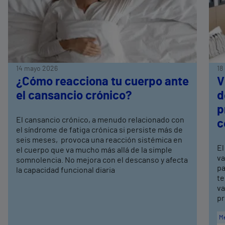
14 mayo 2026
18
¿Cómo reacciona tu cuerpo ante
V
el cansancio crónico?
d
p
El cansancio crónico, a menudo relacionado con
c
el síndrome de fatiga crónica si persiste más de
seis meses, provoca una reacción sistémica en
El
el cuerpo que va mucho más allá de la simple
va
somnolencia. No mejora con el descanso y afecta
pa
la capacidad funcional diaria
te
va
pr
Me