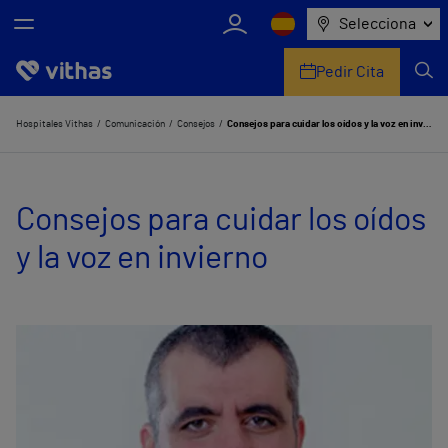
Selecciona
Pedir Cita
Nosotros
Hospitales Vithas
Comunicación
Consejos
Consejos para cuidar los oídos y la voz en invierno
Centros
Consejos para cuidar los oídos
Servicios de salud
y la voz en invierno
Equipo médico y asistencial
Información útil
Comunicación