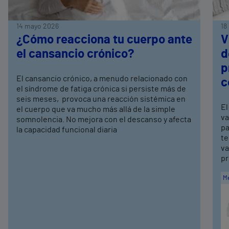
14 mayo 2026
18
¿Cómo reacciona tu cuerpo ante
V
el cansancio crónico?
d
p
El cansancio crónico, a menudo relacionado con
c
el síndrome de fatiga crónica si persiste más de
seis meses, provoca una reacción sistémica en
El
el cuerpo que va mucho más allá de la simple
va
somnolencia. No mejora con el descanso y afecta
pa
la capacidad funcional diaria
te
va
pr
Me