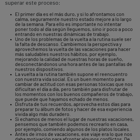
superar este proceso:
El primer día es el más duro, y si lo afrontamos con
calma, seguramente nuestro estado mejore a lo largo
de la semana. Para ello es importante no intentar
poner todo al día según lleguemos, sino ir poco a poco
entrando en nuestras dinámicas de trabajo.
Uno de los problemas de la vuelta a la rutina suele ser
la falta de descanso. Cambiemos la perspectiva y
aprovechemos la vuelta de las vacaciones para hacer
más saludables nuestros hábitos, por ejemplo,
mejorando la calidad de nuestras horas de sueño,
desconectándonos una hora antes de las pantallas de
nuestros dispositivos.
La vuelta a la rutina también supone el reencuentro
con nuestra vida social. Es un buen momento para
cambiar de actitud con esas personas tóxicas que nos
dificultan el día a día, pero también para disfrutar de
los momentos con los buenos compañeros de trabajo,
que puede que hayamos echado de menos.
Disfruta de tus recuerdos, aprovecha estos días para
preparar tu álbum de fotos y hacer de esa experiencia
vivida algo más duradero.
Si echamos de menos el lugar de nuestras vacaciones,
pensemos que también podemos recrearlo en casa,
por ejemplo, comiendo algunos de los platos locales.
Antes de irnos de vacaciones, ese viaje era lo que nos
daba motivación para afrontar algunos conflictos. De