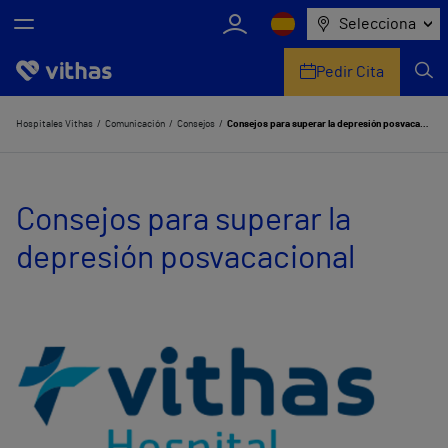
Selecciona
Pedir Cita
Nosotros
Hospitales Vithas
Comunicación
Consejos
Consejos para superar la depresión posvacacional
Centros
Consejos para superar la
Servicios de salud
depresión posvacacional
Equipo médico y asistencial
Información útil
Comunicación