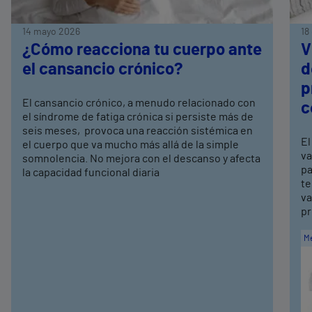
14 mayo 2026
18
¿Cómo reacciona tu cuerpo ante
V
el cansancio crónico?
d
p
El cansancio crónico, a menudo relacionado con
c
el síndrome de fatiga crónica si persiste más de
seis meses, provoca una reacción sistémica en
El
el cuerpo que va mucho más allá de la simple
va
somnolencia. No mejora con el descanso y afecta
pa
la capacidad funcional diaria
te
va
pr
Me