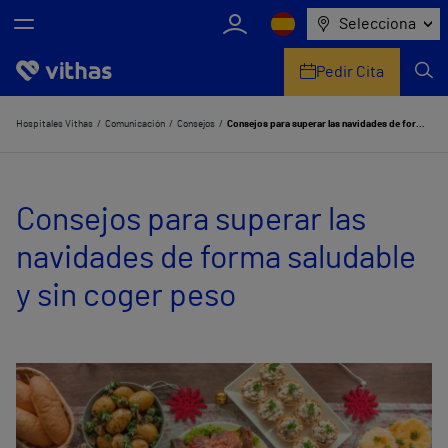
Selecciona
Pedir Cita
Nosotros
Hospitales Vithas
Comunicación
Consejos
Consejos para superar las navidades de forma saludable y sin coger peso
Centros
Consejos para superar las
Servicios de salud
navidades de forma saludable
Equipo médico y asistencial
y sin coger peso
Información útil
Comunicación