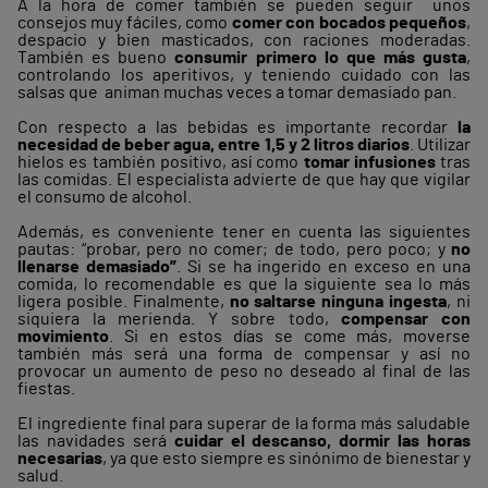
A la hora de comer también se pueden seguir unos
consejos muy fáciles, como
comer con bocados pequeños
,
despacio y bien masticados, con raciones moderadas.
También es bueno
consumir primero lo que más gusta
,
controlando los aperitivos, y teniendo cuidado con las
salsas que animan muchas veces a tomar demasiado pan.
Con respecto a las bebidas es importante recordar
la
necesidad de beber agua, entre 1,5 y 2 litros diarios
. Utilizar
hielos es también positivo, así como
tomar infusiones
tras
las comidas. El especialista advierte de que hay que vigilar
el consumo de alcohol.
Además, es conveniente tener en cuenta las siguientes
pautas: “probar, pero no comer; de todo, pero poco; y
no
llenarse demasiado”
. Si se ha ingerido en exceso en una
comida, lo recomendable es que la siguiente sea lo más
ligera posible. Finalmente,
no saltarse ninguna ingesta
, ni
siquiera la merienda. Y sobre todo,
compensar con
movimiento
. Si en estos días se come más, moverse
también más será una forma de compensar y así no
provocar un aumento de peso no deseado al final de las
fiestas.
El ingrediente final para superar de la forma más saludable
las navidades será
cuidar el descanso, dormir las horas
necesarias
, ya que esto siempre es sinónimo de bienestar y
salud.