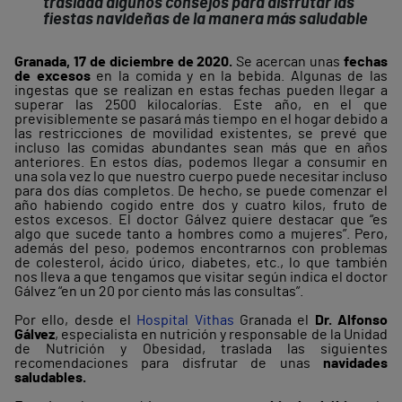
traslada algunos consejos para disfrutar las
fiestas navideñas de la manera más saludable
Granada, 17 de diciembre de 2020.
Se acercan unas
fechas
de excesos
en la comida y en la bebida. Algunas de las
ingestas que se realizan en estas fechas pueden llegar a
superar las 2500 kilocalorías. Este año, en el que
previsiblemente se pasará más tiempo en el hogar debido a
las restricciones de movilidad existentes, se prevé que
incluso las comidas abundantes sean más que en años
anteriores. En estos días, podemos llegar a consumir en
una sola vez lo que nuestro cuerpo puede necesitar incluso
para dos días completos. De hecho, se puede comenzar el
año habiendo cogido entre dos y cuatro kilos, fruto de
estos excesos. El doctor Gálvez quiere destacar que “es
algo que sucede tanto a hombres como a mujeres”. Pero,
además del peso, podemos encontrarnos con problemas
de colesterol, ácido úrico, diabetes, etc., lo que también
nos lleva a que tengamos que visitar según indica el doctor
Gálvez “en un 20 por ciento más las consultas”.
Por ello, desde el
Hospital Vithas
Granada el
Dr. Alfonso
Gálvez
, especialista en nutrición y responsable de la Unidad
de Nutrición y Obesidad, traslada las siguientes
recomendaciones para disfrutar de unas
navidades
saludables.