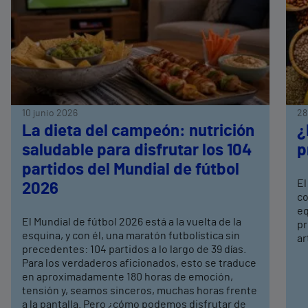
10 junio 2026
28
La dieta del campeón: nutrición
¿
saludable para disfrutar los 104
p
partidos del Mundial de fútbol
El
2026
co
eq
El Mundial de fútbol 2026 está a la vuelta de la
pr
esquina, y con él, una maratón futbolística sin
ar
precedentes: 104 partidos a lo largo de 39 días.
Para los verdaderos aficionados, esto se traduce
en aproximadamente 180 horas de emoción,
tensión y, seamos sinceros, muchas horas frente
a la pantalla. Pero ¿cómo podemos disfrutar de