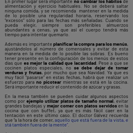
En primer lugar será importante
no cambiar los hábitos
de
alimentación y ejercicio habituales. No se deberá saltar
ninguna comida, y se recomienda mantener en la medida
de lo posible una regularidad horaria, reservando los
“excesos” sólo para las fechas más señaladas. Cuando se
pueda elegir, siempre son preferibles almuerzos
abundantes a cenas, ya que así el cuerpo tendrá más
tiempo para intentar quemarlo.
Además es importante
planificar la compra para los menús
,
ajustándolos al número de comensales y evitar de esta
manera en la medida de lo posible las sobras. Es bueno
tener presente en la configuración de los menús de estos
días que
es mejor la calidad que la
cantidad
. Pese a que se
cocinen platos especiales, no
se debe dejar de tomar
verduras y frutas
, por mucho que sea Navidad. Ya que es
muy fácil “pasarse” en estas fechas, habrá que realizar un
esfuerzo para
no picotear
mientras se está en la cocina.
Será importante reducir el contenido de azúcar y grasas.
En la mesa también se pueden cuidar algunos aspectos
como por
ejemplo utilizar platos de tamaño normal
, evitar
grandes bandejas y
mejor comer con platos servidos
en la
cocina que con buffet, ya que es más fácil caer en la
tentación en este último caso. El doctor Gálvez recuerda
que “a la hora de comer,
aquello que está fuera de la vista, e
stá también fuera de la mente”.