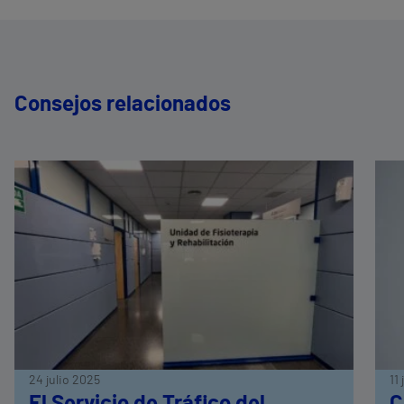
Consejos relacionados
24 julio 2025
11
El Servicio de Tráfico del
C