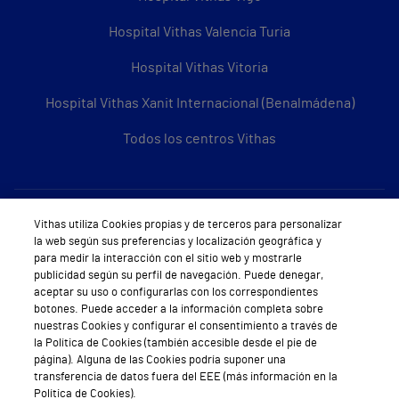
Hospital Vithas Valencia Turia
Hospital Vithas Vitoria
Hospital Vithas Xanit Internacional (Benalmádena)
Todos los centros Vithas
Sobre Vithas
Vithas utiliza Cookies propias y de terceros para personalizar
la web según sus preferencias y localización geográfica y
Quiénes somos
para medir la interacción con el sitio web y mostrarle
publicidad según su perfil de navegación. Puede denegar,
Trabajar en Vithas
aceptar su uso o configurarlas con los correspondientes
botones. Puede acceder a la información completa sobre
Teléfono Cita Médica
nuestras Cookies y configurar el consentimiento a través de
la Política de Cookies (también accesible desde el pie de
Teléfono Atención al Cliente
página). Alguna de las Cookies podría suponer una
transferencia de datos fuera del EEE (más información en la
Política de seguridad y salud en el trabajo
Política de Cookies).