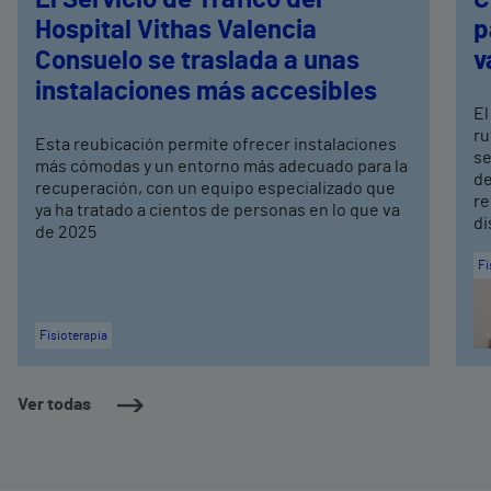
Hospital Vithas Valencia
p
Consuelo se traslada a unas
v
instalaciones más accesibles
El
ru
Esta reubicación permite ofrecer instalaciones
se
más cómodas y un entorno más adecuado para la
de
recuperación, con un equipo especializado que
re
ya ha tratado a cientos de personas en lo que va
di
de 2025
Fi
Fisioterapia
Ver todas