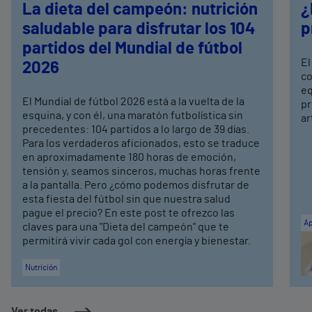
La dieta del campeón: nutrición
¿
saludable para disfrutar los 104
p
partidos del Mundial de fútbol
El
2026
co
eq
El Mundial de fútbol 2026 está a la vuelta de la
pr
esquina, y con él, una maratón futbolística sin
ar
precedentes: 104 partidos a lo largo de 39 días.
Para los verdaderos aficionados, esto se traduce
en aproximadamente 180 horas de emoción,
tensión y, seamos sinceros, muchas horas frente
a la pantalla. Pero ¿cómo podemos disfrutar de
esta fiesta del fútbol sin que nuestra salud
pague el precio? En este post te ofrezco las
Ap
claves para una "Dieta del campeón" que te
permitirá vivir cada gol con energía y bienestar.
Nutrición
Ver todas