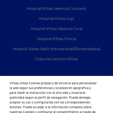
Hospital Vithas Valencia Consuelo
Hospital Vithas Vigo
Hospital Vithas Valencia Turia
Hospital Vithas Vitoria
Hospital Vithas Xanit Internacional (Benalmádena)
Todos los centros Vithas
Sobre Vithas
Vithas utiliza Cookies propias y de terceros para personalizar
la web según sus preferencias y localización geográfica y
Quiénes somos
para medir la interacción con el sitio web y mostrarle
publicidad según su perfil de navegación. Puede denegar,
Trabajar en Vithas
aceptar su uso o configurarlas con los correspondientes
botones. Puede acceder a la información completa sobre
Teléfono Cita Médica
nuestras Cookies y configurar el consentimiento a través de