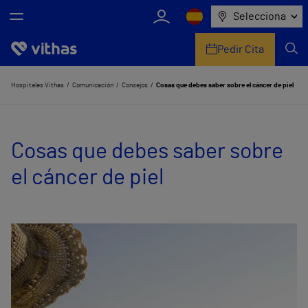
Selecciona
Pedir Cita
Nosotros
Hospitales Vithas
Comunicación
Consejos
Cosas que debes saber sobre el cáncer de piel
Centros
Cosas que debes saber sobre
Servicios de salud
el cáncer de piel
Equipo médico y asistencial
Información útil
Comunicación