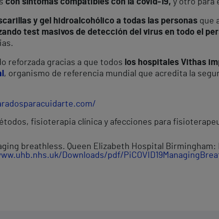
s
con síntomas compatibles con la covid-19,
y otro para 
arillas y gel hidroalcohólico a todas las personas
que a
izando test masivos de detección del virus en todo el pe
ias.
o reforzada gracias a que todos
los hospitales Vithas i
l
, organismo de referencia mundial que acredita la segur
aradosparacuidarte.com/
todos, fisioterapia clínica y afecciones para fisioterapeu
ging breathless. Queen Elizabeth Hospital Birmingham: N
www.uhb.nhs.uk/Downloads/pdf/PiCOVID19ManagingBrea