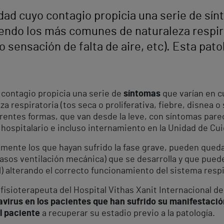
ad cuyo contagio propicia una serie de sín
siendo los más comunes de naturaleza respir
a o sensación de falta de aire, etc). Esta pa
contagio propicia una serie de
síntomas
que varían en cu
respiratoria (tos seca o proliferativa, fiebre, disnea o s
entes formas, que van desde la leve, con síntomas pareci
 hospitalario e incluso internamiento en la Unidad de Cui
almente los que hayan sufrido la fase grave, pueden qued
asos ventilación mecánica) que se desarrolla y que puede
al) alterando el correcto funcionamiento del sistema respi
fisioterapeuta del Hospital Vithas Xanit Internacional 
avirus en los pacientes que han sufrido su manifestaci
l paciente
a recuperar su estadio previo a la patología.