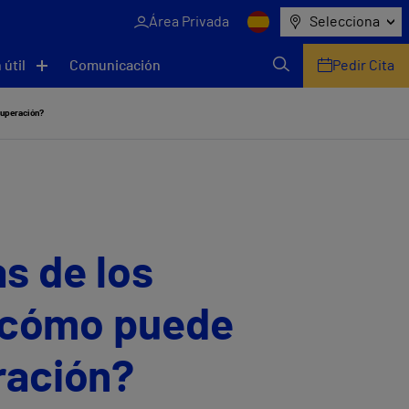
Área Privada
Selecciona
 útil
Comunicación
Pedir Cita
cuperación?
s de los
y cómo puede
ración?