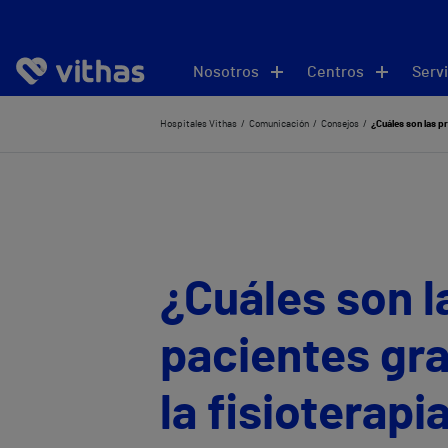
Nosotros
Centros
Servi
Hospitales Vithas
Comunicación
Consejos
¿Cuáles son las p
¿Cuáles son l
pacientes gr
la fisioterap