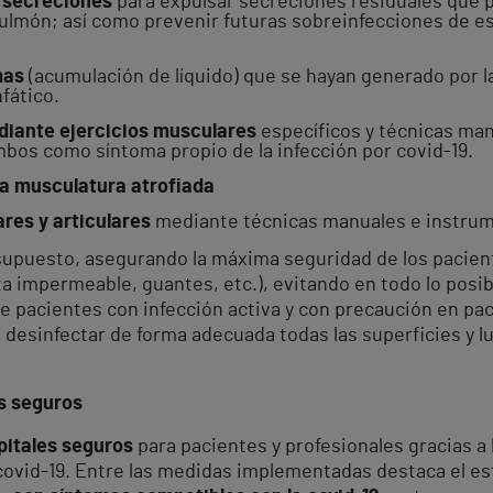
e secreciones
para expulsar secreciones residuales que p
 pulmón; así como prevenir futuras sobreinfecciones de
mas
(acumulación de líquido) que se hayan generado por 
fático.
ediante ejercicios musculares
específicos y técnicas man
bos como síntoma propio de la infección por covid-19.
la musculatura atrofiada
res y articulares
mediante técnicas manuales e instrum
r supuesto, asegurando la máxima seguridad de los pacie
 bata impermeable, guantes, etc.), evitando en todo lo po
de pacientes con infección activa y con precaución en pa
esinfectar de forma adecuada todas las superficies y lu
es seguros
pitales seguros
para pacientes y profesionales gracias a 
 covid-19. Entre las medidas implementadas destaca el e