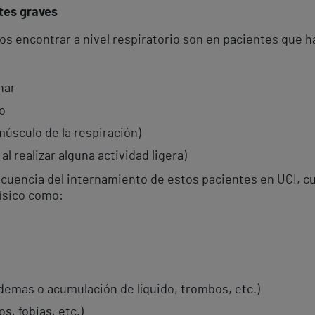
tes graves
s encontrar a nivel respiratorio son en pacientes que h
nar
io
músculo de la respiración)
al realizar alguna actividad ligera)
uencia del internamiento de estos pacientes en UCI, cuy
físico como:
edemas o acumulación de líquido, trombos, etc.)
s, fobias, etc.)