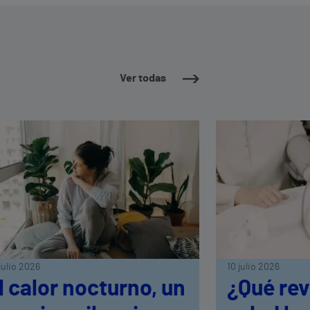
Ver todas
julio 2026
10 julio 2026
l calor nocturno, un
¿Qué rev