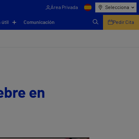
Área Privada
Selecciona
 útil
Comunicación
Pedir Cita
ebre en