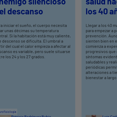
nemigo silencioso
salud ha
el descanso
los 40 a
a iniciar el sueño, el cuerpo necesita
Llegar a los 40 
jar unas décimas su temperatura
para empezar a po
tral. Si la habitación está muy caliente,
prevención. Aun
 descenso se dificulta. El umbral a
sienten bien en 
tir del cual el calor empieza a afectar al
comienza a expe
canso es variable, pero suele situarse
progresivos que
re los 24 y los 27 grados.
síntomas evident
saludables y real
periódicas permi
alteraciones a t
bienestar a largo
rofisiología
Patricia Rodríguez Rubio
Luis Car