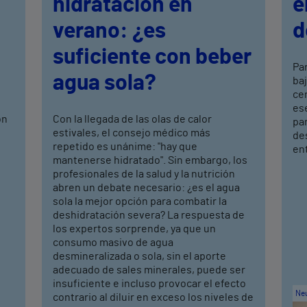
hidratación en
e
verano: ¿es
d
suficiente con beber
Par
agua sola?
ba
cen
ese
ón
Con la llegada de las olas de calor
par
estivales, el consejo médico más
des
repetido es unánime: "hay que
ent
mantenerse hidratado". Sin embargo, los
profesionales de la salud y la nutrición
abren un debate necesario: ¿es el agua
sola la mejor opción para combatir la
deshidratación severa? La respuesta de
los expertos sorprende, ya que un
consumo masivo de agua
desmineralizada o sola, sin el aporte
adecuado de sales minerales, puede ser
insuficiente e incluso provocar el efecto
Neu
contrario al diluir en exceso los niveles de