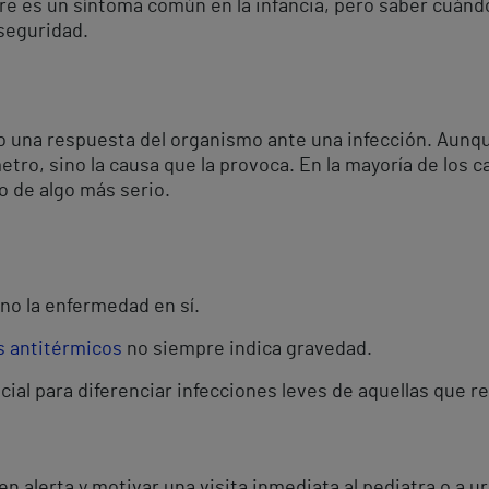
bre es un síntoma común en la infancia, pero saber cuán
 seguridad.
o una respuesta del organismo ante una infección. Aunqu
etro, sino la causa que la provoca. En la mayoría de los c
o de algo más serio.
 no la enfermedad en sí.
os antitérmicos
no siempre indica gravedad.
cial para diferenciar infecciones leves de aquellas que 
 alerta y motivar una visita inmediata al pediatra o a u