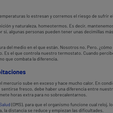
temperaturas lo estresan y corremos el riesgo de sufrir 
nición y naturaleza, homeotermos. Es decir, mantenemo
or sí, algunas personas pueden tener unas decimillas má
ura del medio en el que están. Nosotros no. Pero, ¿cómo
ro. Es el que controla nuestro termostato. Cuando perci
mo que combata la diferencia.
pitaciones
 el mercurio sube en exceso y hace mucho calor. En cond
a sentirse fresco, debe haber una diferencia entre nuest
mete horas extra para no sobrecalentarnos.
 Salud
(OMS), para que el organismo funcione cual reloj, l
a, la distancia se reduce y empiezan las dificultades.