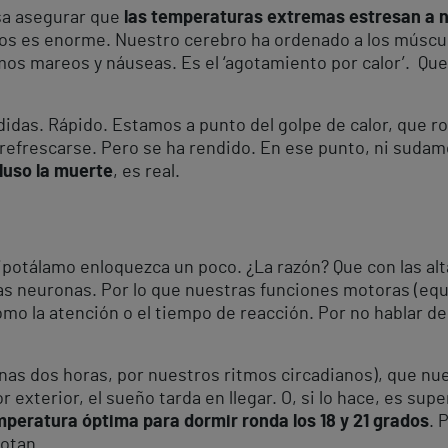
esa asegurar que
las temperaturas extremas estresan a 
os es enorme. Nuestro cerebro ha ordenado a los múscul
mos mareos y náuseas. Es el ‘agotamiento por calor’. Qu
as. Rápido. Estamos a punto del golpe de calor, que ro
a refrescarse. Pero se ha rendido. En ese punto, ni sudamos
cluso la muerte
, es real.
hipotálamo enloquezca un poco. ¿La razón? Que con las al
las neuronas. Por lo que nuestras funciones motoras (equ
omo la atención o el tiempo de reacción. Por no hablar d
nas dos horas, por nuestros ritmos circadianos), que n
or exterior, el sueño tarda en llegar. O, si lo hace, es sup
emperatura óptima para dormir ronda los 18 y 21 grados
. 
notan.