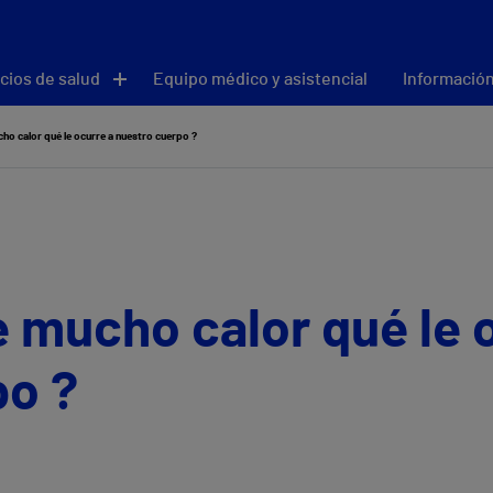
cios de salud
Equipo médico y asistencial
Información
o calor qué le ocurre a nuestro cuerpo ?
 mucho calor qué le o
po ?