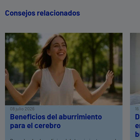
Consejos relacionados
08 julio 2026
16
Beneficios del aburrimiento
D
para el cerebro
e
b