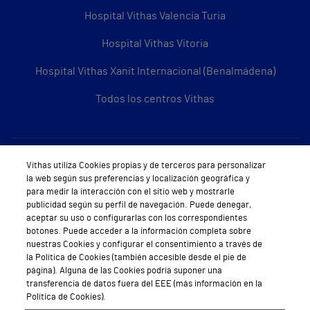
Hospital Vithas Valencia Turia
Hospital Vithas Vitoria
Hospital Vithas Xanit Internacional (Benalmádena)
Todos los centros Vithas
Sobre Vithas
Vithas utiliza Cookies propias y de terceros para personalizar
la web según sus preferencias y localización geográfica y
Quiénes somos
para medir la interacción con el sitio web y mostrarle
publicidad según su perfil de navegación. Puede denegar,
Trabajar en Vithas
aceptar su uso o configurarlas con los correspondientes
botones. Puede acceder a la información completa sobre
Teléfono Cita Médica
nuestras Cookies y configurar el consentimiento a través de
la Política de Cookies (también accesible desde el pie de
Teléfono Atención al Cliente
página). Alguna de las Cookies podría suponer una
transferencia de datos fuera del EEE (más información en la
Política de seguridad y salud en el trabajo
Política de Cookies).