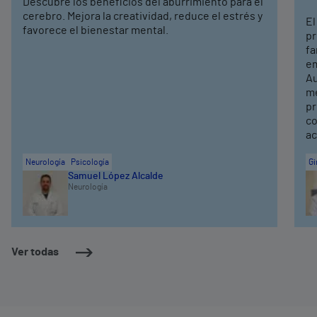
Descubre los beneficios del aburrimiento para el
cerebro. Mejora la creatividad, reduce el estrés y
El
favorece el bienestar mental.
pr
fa
em
Au
me
pr
co
ac
Neurología
Psicología
Gi
Samuel López Alcalde
Neurología
Ver todas