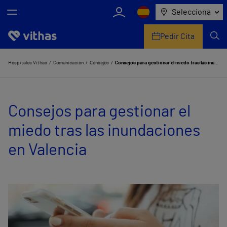
Selecciona
Pedir Cita
Nosotros
Hospitales Vithas
Comunicación
Consejos
Consejos para gestionar el miedo tras las inundaciones en Valencia
Centros
Consejos para gestionar el
Servicios de salud
miedo tras las inundaciones
Equipo médico y asistencial
en Valencia
Información útil
Comunicación