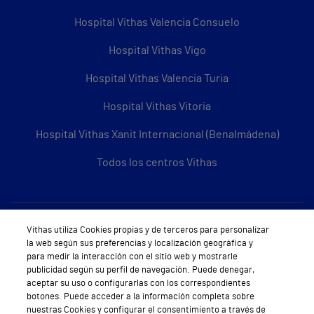
Hospital Vithas Valencia Consuelo
Hospital Vithas Vigo
Hospital Vithas Valencia Turia
Hospital Vithas Vitoria
Hospital Vithas Xanit Internacional (Benalmádena)
Todos los centros Vithas
Sobre Vithas
Vithas utiliza Cookies propias y de terceros para personalizar
la web según sus preferencias y localización geográfica y
Quiénes somos
para medir la interacción con el sitio web y mostrarle
publicidad según su perfil de navegación. Puede denegar,
Trabajar en Vithas
aceptar su uso o configurarlas con los correspondientes
botones. Puede acceder a la información completa sobre
Teléfono Cita Médica
nuestras Cookies y configurar el consentimiento a través de