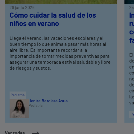
29 junio 2026
25
Cómo cuidar la salud de los
I
niños en verano
r
c
Llega el verano, las vacaciones escolares y el
f
buen tiempo lo que anima a pasar más horas al
aire libre. Es importante recordar a la
El
importancia de tomar medidas preventivas para
de
asegurar una temporada estival saludable y libre
em
de riesgos y sustos.
co
ne
de
ci
Pediatría
la
Janire Betolaza Asua
sa
Pediatría
Pe
Ver todas