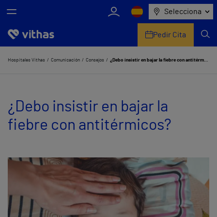
Selecciona
Pedir Cita
Nosotros
Hospitales Vithas
Comunicación
Consejos
¿Debo insistir en bajar la fiebre con antitérmicos?
Centros
¿Debo insistir en bajar la
Servicios de salud
fiebre con antitérmicos?
Equipo médico y asistencial
Información útil
Comunicación