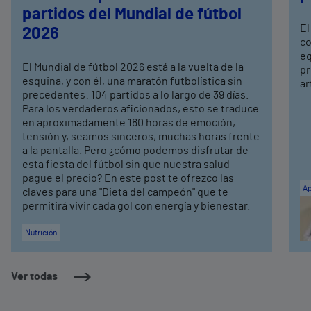
partidos del Mundial de fútbol
El
2026
co
eq
El Mundial de fútbol 2026 está a la vuelta de la
pr
esquina, y con él, una maratón futbolística sin
ar
precedentes: 104 partidos a lo largo de 39 días.
Para los verdaderos aficionados, esto se traduce
en aproximadamente 180 horas de emoción,
tensión y, seamos sinceros, muchas horas frente
a la pantalla. Pero ¿cómo podemos disfrutar de
esta fiesta del fútbol sin que nuestra salud
pague el precio? En este post te ofrezco las
Ap
claves para una "Dieta del campeón" que te
permitirá vivir cada gol con energía y bienestar.
Nutrición
Ver todas