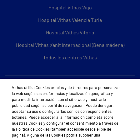
Hospital Vithas Vigo
Hospital Vithas Valencia Turia
Hospital Vithas Vitoria
Hospital Vithas Xanit Internacional (Benalmádena)
Todos los centros Vithas
Sobre Vithas
Vithas utiliza Cookies propias y de terceros para personalizar
la web según sus preferencias y localización geográfica y
Quiénes somos
para medir la interacción con el sitio web y mostrarle
publicidad según su perfil de navegación. Puede denegar,
Trabajar en Vithas
aceptar su uso o configurarlas con los correspondientes
botones. Puede acceder a la información completa sobre
Teléfono Cita Médica
nuestras Cookies y configurar el consentimiento a través de
la Política de Cookies (también accesible desde el pie de
Teléfono Atención al Cliente
página). Alguna de las Cookies podría suponer una