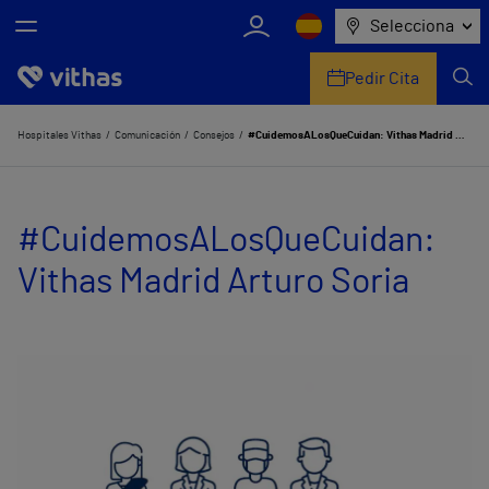
Selecciona
Pedir Cita
Nosotros
Hospitales Vithas
Comunicación
Consejos
#CuidemosALosQueCuidan: Vithas Madrid Arturo Soria
Centros
#CuidemosALosQueCuidan:
Servicios de salud
Vithas Madrid Arturo Soria
Equipo médico y asistencial
Información útil
Comunicación