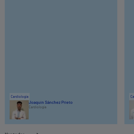
Cardiología
Ca
Joaquin Sánchez Prieto
Cardiología