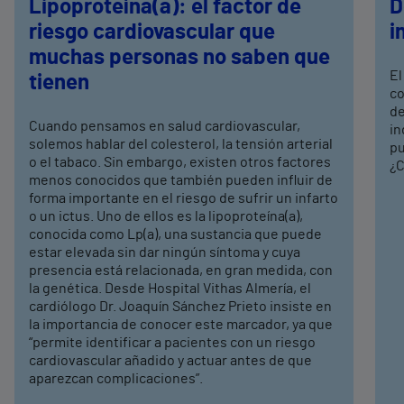
Lipoproteína(a): el factor de
D
riesgo cardiovascular que
i
muchas personas no saben que
El
tienen
co
de
Cuando pensamos en salud cardiovascular,
in
solemos hablar del colesterol, la tensión arterial
pu
o el tabaco. Sin embargo, existen otros factores
¿C
menos conocidos que también pueden influir de
forma importante en el riesgo de sufrir un infarto
o un ictus. Uno de ellos es la lipoproteína(a),
conocida como Lp(a), una sustancia que puede
estar elevada sin dar ningún síntoma y cuya
presencia está relacionada, en gran medida, con
la genética. Desde Hospital Vithas Almería, el
cardiólogo Dr. Joaquín Sánchez Prieto insiste en
la importancia de conocer este marcador, ya que
“permite identificar a pacientes con un riesgo
cardiovascular añadido y actuar antes de que
aparezcan complicaciones”.