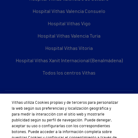
Hospital Vithas Valencia Consuelo
Hospital Vithas Vigo
Hospital Vithas Valencia Turia
Hospital Vithas Vitoria
Hospital Vithas Xanit Internacional (Benalmádena)
Todos los centros Vithas
Sobre Vithas
Vithas utiliza Cookies propias y de terceros para personalizar
la web según sus preferencias y localización geográfica y
Quiénes somos
para medir la interacción con el sitio web y mostrarle
publicidad según su perfil de navegación. Puede denegar,
Trabajar en Vithas
aceptar su uso o configurarlas con los correspondientes
botones. Puede acceder a la información completa sobre
Teléfono Cita Médica
nuestras Cookies y configurar el consentimiento a través de