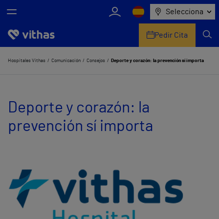
Selecciona
Pedir Cita
Nosotros
Hospitales Vithas
Comunicación
Consejos
Deporte y corazón: la prevención sí importa
Centros
Deporte y corazón: la
Servicios de salud
prevención sí importa
Equipo médico y asistencial
Información útil
Comunicación