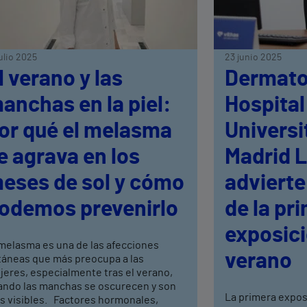
julio 2025
23 junio 2025
l verano y las
Dermato
anchas en la piel:
Hospital
or qué el melasma
Universi
e agrava en los
Madrid L
eses de sol y cómo
advierte
odemos prevenirlo
de la pr
exposici
 melasma es una de las afecciones
verano
táneas que más preocupa a las
jeres, especialmente tras el verano,
ando las manchas se oscurecen y son
La primera expos
s visibles. Factores hormonales,