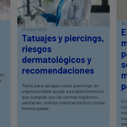
16 
13 marzo 2026
E
Tatuajes y piercings,
n
m
riesgos
p
dermatológicos y
s
recomendaciones
m
eo
e
p
Tanto para tatuajes como piercings, es
imprescindible acudir a establecimientos
que cumplan con las normas higiénico-
El
sanitarias, utilicen material estéril y tintas
cu
homologadas.
mu
cu
má