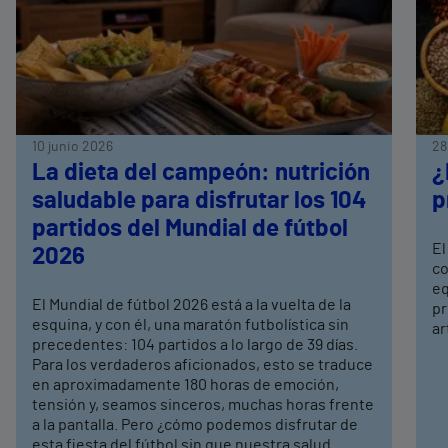
10 junio 2026
28
La dieta del campeón: nutrición
¿
saludable para disfrutar los 104
p
partidos del Mundial de fútbol
El
2026
co
eq
El Mundial de fútbol 2026 está a la vuelta de la
pr
esquina, y con él, una maratón futbolística sin
ar
precedentes: 104 partidos a lo largo de 39 días.
Para los verdaderos aficionados, esto se traduce
en aproximadamente 180 horas de emoción,
tensión y, seamos sinceros, muchas horas frente
a la pantalla. Pero ¿cómo podemos disfrutar de
esta fiesta del fútbol sin que nuestra salud