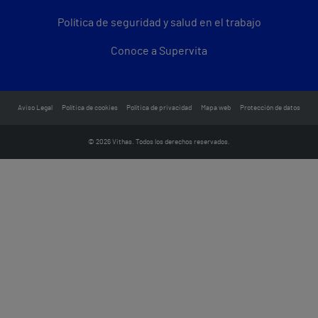
Política de seguridad y salud en el trabajo
Conoce a Supervita
Aviso Legal
Política de cookies
Política de privacidad
Mapa web
Protección de datos
© 2026 Vithas. Todos los derechos reservados.