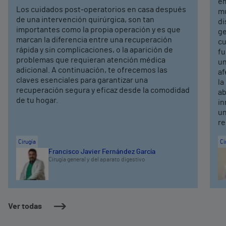
em
Los cuidados post-operatorios en casa después
mú
de una intervención quirúrgica, son tan
di
importantes como la propia operación y es que
ge
marcan la diferencia entre una recuperación
cu
rápida y sin complicaciones, o la aparición de
fu
problemas que requieran atención médica
un
adicional. A continuación, te ofrecemos las
af
claves esenciales para garantizar una
la
recuperación segura y eficaz desde la comodidad
ab
de tu hogar.
in
un
re
Cirugía
Ci
Francisco Javier Fernández García
Cirugía general y del aparato digestivo
Ver todas