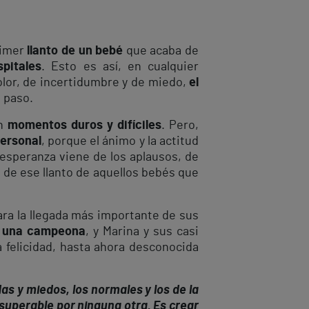
rimer
llanto de un bebé
que acaba de
spitales
. Esto es así, en cualquier
dolor, de incertidumbre y de miedo,
el
e paso.
on
momentos duros y difíciles
. Pero,
personal
, porque el ánimo y la actitud
a esperanza viene de los aplausos, de
 de ese llanto de aquellos bebés que
para la llegada más importante de sus
 una campeona
, y Marina y sus casi
a felicidad, hasta ahora desconocida
s y miedos, los normales y los de la
superable por ninguna otra. Es crear