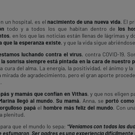
n un hospital, es el
nacimiento de una nueva vida
. El p
ón
todo y a todos los que habitan dentro de
los ho
ntos
, en los que las noticias están llenas de lágrimas y 
 que la esperanza existe
, y que la vida sigue abriéndos
estamos luchando contra el virus
, contra COVID-19. S
,
la sonrisa siempre está pintada en la cara de nuestro 
a cura del alma. La energía, la positividad, el ánimo y l
na mirada de agradecimiento, pero el gran aporte procede
.
pás y mamás que confían en Vithas
, y que nos eligen 
Marina llegó al mundo
.
Su mamá
, Anna, se
portó como
orgulloso papá
el
hombre más feliz del mundo
. Con un
la plenitud.
 para que el mundo lo sepa:
"Veníamos con todas las duda
 esfumaron. Ser padres es una experiencia difícilmente 