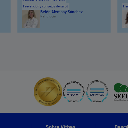
Prevención y consejos de salud
He
Belén Alemany Sánchez
Nefrología
Sobre Vithas
Descá