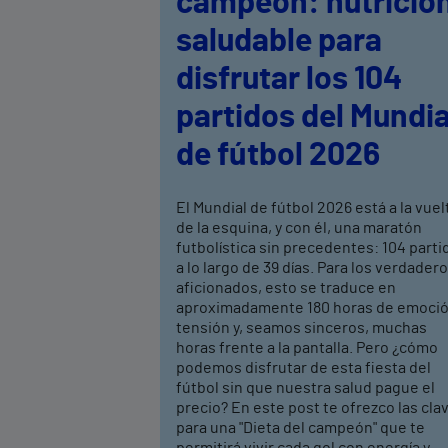
campeón: nutrició
saludable para
disfrutar los 104
partidos del Mundia
de fútbol 2026
El Mundial de fútbol 2026 está a la vuel
de la esquina, y con él, una maratón
futbolística sin precedentes: 104 parti
a lo largo de 39 días. Para los verdader
aficionados, esto se traduce en
aproximadamente 180 horas de emoció
tensión y, seamos sinceros, muchas
horas frente a la pantalla. Pero ¿cómo
podemos disfrutar de esta fiesta del
fútbol sin que nuestra salud pague el
precio? En este post te ofrezco las cla
para una "Dieta del campeón" que te
permitirá vivir cada gol con energía y