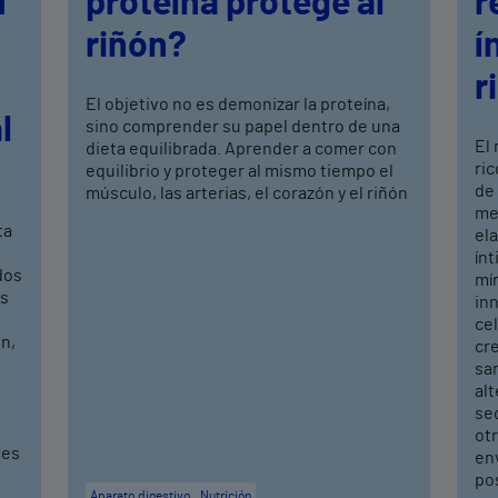
n
proteína protege al
r
riñón?
í
r
El objetivo no es demonizar la proteína,
l
sino comprender su papel dentro de una
El
dieta equilibrada. Aprender a comer con
ric
equilibrio y proteger al mismo tiempo el
de
músculo, las arterias, el corazón y el riñón
mej
ta
ela
ín
dos
mí
os
in
cel
n,
cr
sa
alt
seq
ot
ves
en
po
Aparato digestivo
Nutrición