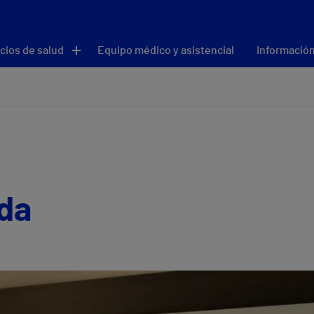
cios de salud
Equipo médico y asistencial
Información
ida