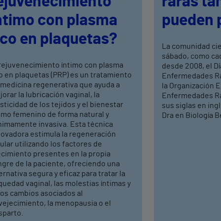
ejuvenecimiento
raras ta
ntimo con plasma
pueden 
ico en plaquetas?
La comunidad ci
sábado, como cad
 rejuvenecimiento íntimo con plasma
desde 2008, el Dí
o en plaquetas (PRP) es un tratamiento
Enfermedades Rar
 medicina regenerativa que ayuda a
la Organización 
orar la lubricación vaginal, la
Enfermedades Ra
sticidad de los tejidos y el bienestar
sus siglas en ing
timo femenino de forma natural y
Dra en Biología Be
nimamente invasiva. Esta técnica
novadora estimula la regeneración
ular utilizando los factores de
ecimiento presentes en la propia
ngre de la paciente, ofreciendo una
ernativa segura y eficaz para tratar la
uedad vaginal, las molestias íntimas y
ros cambios asociados al
vejecimiento, la menopausia o el
sparto.