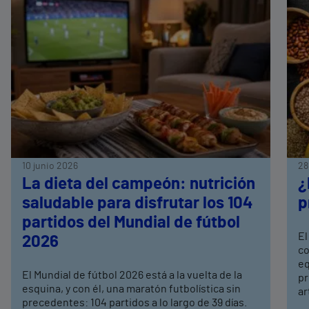
10 junio 2026
28
La dieta del campeón: nutrición
¿
saludable para disfrutar los 104
p
partidos del Mundial de fútbol
El
2026
co
eq
El Mundial de fútbol 2026 está a la vuelta de la
pr
esquina, y con él, una maratón futbolística sin
ar
precedentes: 104 partidos a lo largo de 39 días.