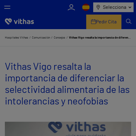
Selecciona
Pedir Cita
Nosotros
Hospitales Vithas
Comunicación
Consejos
Vithas Vigo resalta la importancia de diferenciar la selectividad alimentaria de las intolerancias y neofobias
Centros
Vithas Vigo resalta la
Servicios de salud
importancia de diferenciar la
Equipo médico y asistencial
selectividad alimentaria de las
Información útil
intolerancias y neofobias
Comunicación