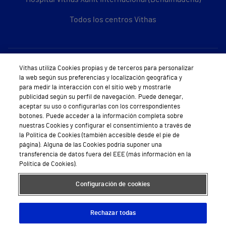
Todos los centros Vithas
Sobre Vithas
Vithas utiliza Cookies propias y de terceros para personalizar
la web según sus preferencias y localización geográfica y
Quiénes somos
para medir la interacción con el sitio web y mostrarle
publicidad según su perfil de navegación. Puede denegar,
Trabajar en Vithas
aceptar su uso o configurarlas con los correspondientes
botones. Puede acceder a la información completa sobre
Teléfono Cita Médica
nuestras Cookies y configurar el consentimiento a través de
la Política de Cookies (también accesible desde el pie de
Teléfono Atención al Cliente
página). Alguna de las Cookies podría suponer una
transferencia de datos fuera del EEE (más información en la
Política de seguridad y salud en el trabajo
Política de Cookies).
Conoce a Supervita
Configuración de cookies
Rechazar todas
Aviso Legal
Política de cookies
Política de privacidad
Mapa web
Protección de datos