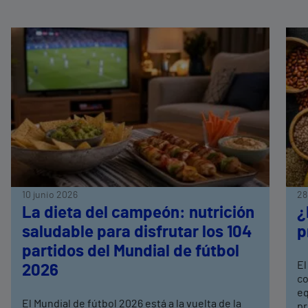
10 junio 2026
28
La dieta del campeón: nutrición
¿
saludable para disfrutar los 104
p
partidos del Mundial de fútbol
El
2026
co
eq
El Mundial de fútbol 2026 está a la vuelta de la
pr