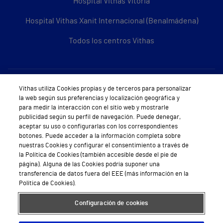
Hospital Vithas Vitoria
Hospital Vithas Xanit Internacional (Benalmádena)
Todos los centros Vithas
Sobre Vithas
Vithas utiliza Cookies propias y de terceros para personalizar
la web según sus preferencias y localización geográfica y
Quiénes somos
para medir la interacción con el sitio web y mostrarle
publicidad según su perfil de navegación. Puede denegar,
Trabajar en Vithas
aceptar su uso o configurarlas con los correspondientes
botones. Puede acceder a la información completa sobre
Teléfono Cita Médica
nuestras Cookies y configurar el consentimiento a través de
la Política de Cookies (también accesible desde el pie de
Teléfono Atención al Cliente
página). Alguna de las Cookies podría suponer una
transferencia de datos fuera del EEE (más información en la
Política de seguridad y salud en el trabajo
Política de Cookies).
Conoce a Supervita
Configuración de cookies