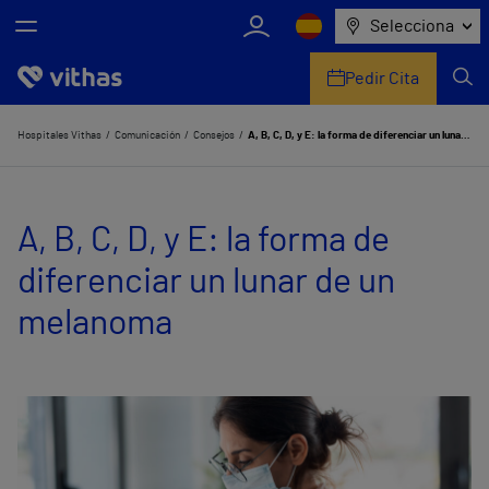
Selecciona
Pedir Cita
Nosotros
Hospitales Vithas
Comunicación
Consejos
A, B, C, D, y E: la forma de diferenciar un lunar de un melanoma
Centros
A, B, C, D, y E: la forma de
Servicios de salud
diferenciar un lunar de un
Equipo médico y asistencial
melanoma
Información útil
Comunicación