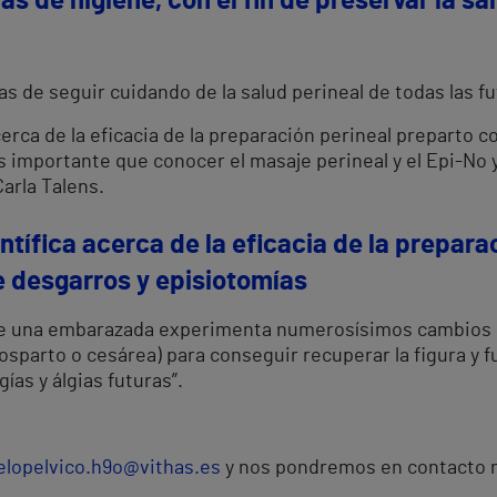
 de higiene, con el fin de preservar la sa
de seguir cuidando de la salud perineal de todas las fu
rca de la eficacia de la preparación perineal preparto con
 importante que conocer el masaje perineal y el Epi-No y
arla Talens.
tífica acerca de la eficacia de la prepara
de desgarros y episiotomías
 de una embarazada experimenta numerosísimos cambios 
posparto o cesárea) para conseguir recuperar la figura y
gías y álgias futuras”.
elopelvico.h9o@vithas.es
y nos pondremos en contacto n