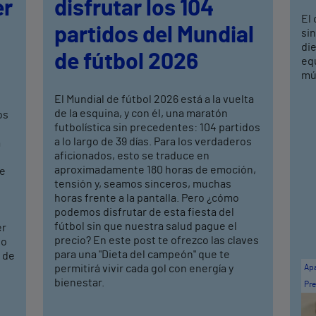
er
disfrutar los 104
El 
partidos del Mundial
si
di
de fútbol 2026
equ
mús
El Mundial de fútbol 2026 está a la vuelta
de la esquina, y con él, una maratón
os
futbolística sin precedentes: 104 partidos
a lo largo de 39 días. Para los verdaderos
a
aficionados, esto se traduce en
aproximadamente 180 horas de emoción,
de
tensión y, seamos sinceros, muchas
horas frente a la pantalla. Pero ¿cómo
podemos disfrutar de esta fiesta del
fútbol sin que nuestra salud pague el
er
precio? En este post te ofrezco las claves
to
para una "Dieta del campeón" que te
s de
permitirá vivir cada gol con energía y
Apa
bienestar.
Pre