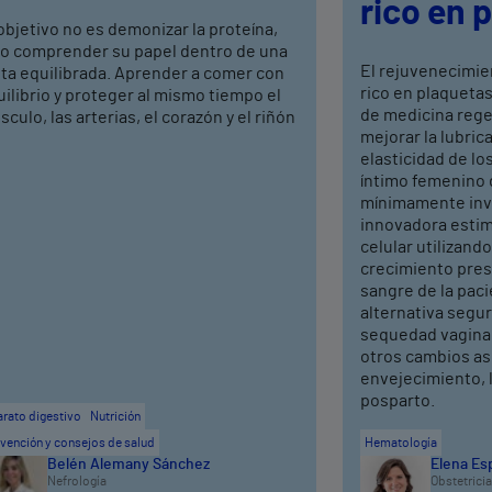
rico en 
objetivo no es demonizar la proteína,
no comprender su papel dentro de una
El rejuvenecimie
eta equilibrada. Aprender a comer con
rico en plaquetas
ilibrio y proteger al mismo tiempo el
de medicina rege
culo, las arterias, el corazón y el riñón
mejorar la lubrica
elasticidad de los
íntimo femenino 
mínimamente inva
innovadora estim
celular utilizand
crecimiento pres
sangre de la pac
alternativa segura
sequedad vaginal,
otros cambios as
envejecimiento, 
posparto.
rato digestivo
Nutrición
vención y consejos de salud
Hematología
Belén Alemany Sánchez
Elena Es
Nefrología
Obstetricia