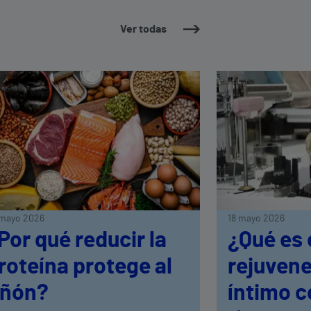
Ver todas
mayo 2026
18 mayo 2026
Por qué reducir la
¿Qué es 
roteína protege al
rejuven
iñón?
íntimo 