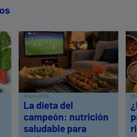
dos
10 junio 2026
28 
La dieta del
¿
campeón: nutrición
p
saludable para
r