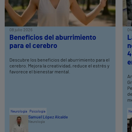
08 julio 2026
04
Beneficios del aburrimiento
L
para el cerebro
n
4
Descubre los beneficios del aburrimiento para el
e
cerebro. Mejora la creatividad, reduce el estrés y
favorece el bienestar mental.
An
Gr
Pe
de
me
Neurología
Psicología
Ne
Samuel López Alcalde
Neurología