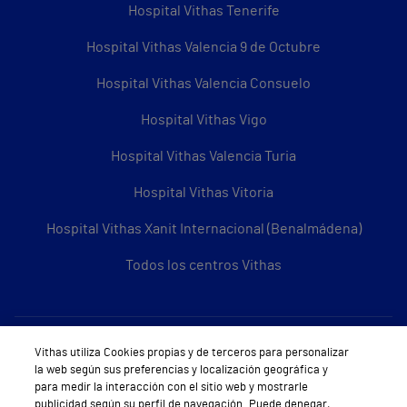
Hospital Vithas Tenerife
Hospital Vithas Valencia 9 de Octubre
Hospital Vithas Valencia Consuelo
Hospital Vithas Vigo
Hospital Vithas Valencia Turia
Hospital Vithas Vitoria
Hospital Vithas Xanit Internacional (Benalmádena)
Todos los centros Vithas
Sobre Vithas
Vithas utiliza Cookies propias y de terceros para personalizar
la web según sus preferencias y localización geográfica y
Quiénes somos
para medir la interacción con el sitio web y mostrarle
publicidad según su perfil de navegación. Puede denegar,