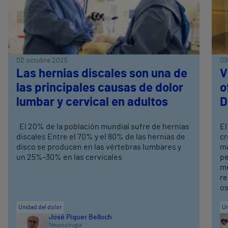
02 octubre 2025
09
Las hernias discales son una de
V
las principales causas de dolor
o
lumbar y cervical en adultos
D
El 20% de la población mundial sufre de hernias
El
discales Entre el 70% y el 80% de las hernias de
cr
disco se producen en las vértebras lumbares y
ma
un 25%-30% en las cervicales
pe
me
re
os
Unidad del dolor
Un
José Piquer Belloch
Neurocirugía