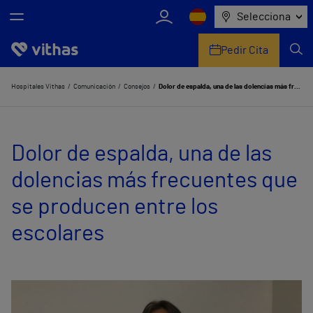
Selecciona
Pedir Cita
Nosotros
Hospitales Vithas
Comunicación
Consejos
Dolor de espalda, una de las dolencias más frecuentes que se producen entre los escolares
Centros
Dolor de espalda, una de las
Servicios de salud
dolencias más frecuentes que
Equipo médico y asistencial
se producen entre los
Información útil
escolares
Comunicación