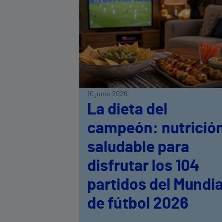
10 junio 2026
La dieta del
campeón: nutrició
saludable para
disfrutar los 104
partidos del Mundia
de fútbol 2026