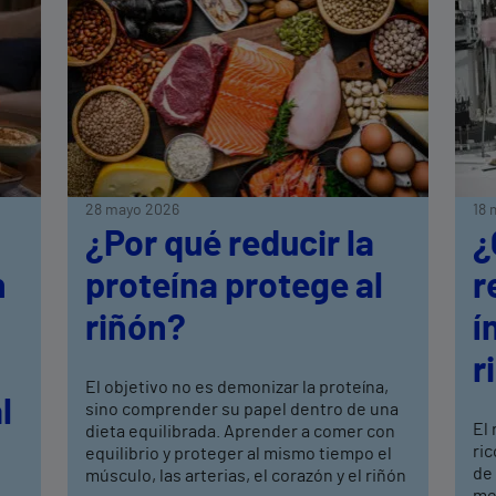
28 mayo 2026
18 
¿Por qué reducir la
¿
n
proteína protege al
r
riñón?
í
r
El objetivo no es demonizar la proteína,
l
sino comprender su papel dentro de una
El
dieta equilibrada. Aprender a comer con
ric
equilibrio y proteger al mismo tiempo el
de
músculo, las arterias, el corazón y el riñón
mej