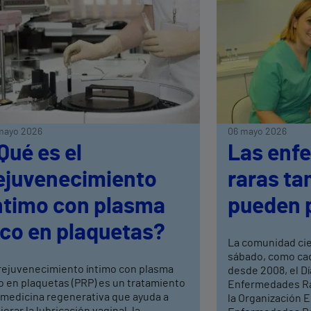
mayo 2026
06 mayo 2026
Qué es el
Las enf
ejuvenecimiento
raras ta
ntimo con plasma
pueden 
ico en plaquetas?
La comunidad ci
sábado, como cad
 rejuvenecimiento íntimo con plasma
desde 2008, el Dí
o en plaquetas (PRP) es un tratamiento
Enfermedades Rar
 medicina regenerativa que ayuda a
la Organización 
orar la lubricación vaginal, la