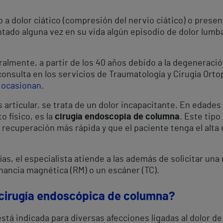
 a dolor ciático (compresión del nervio ciático) o prese
tado alguna vez en su vida algún episodio de dolor lum
lmente, a partir de los 40 años debido a la degeneración
consulta en los servicios de Traumatología y Cirugía Orto
o ocasionan
.
is articular, se trata de un dolor incapacitante. En edad
 físico, es la
cirugía endoscopia de columna
. Este tipo
 recuperación más rápida y que el paciente tenga el alta
as, el especialista atiende a las además de solicitar una 
ancia magnética (RM) o un escáner (TC).
 cirugía endoscópica de columna?
stá indicada para diversas afecciones ligadas al dolor d