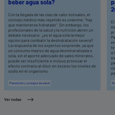
beber agua sola?
p
2
Con la llegada de las olas de calor estivales, el
consejo médico más repetido es unánime: "hay
El
que mantenerse hidratado". Sin embargo, los
es
profesionales de la salud y la nutrición abren un
pr
debate necesario: ¿es el agua sola la mejor
Pa
opción para combatir la deshidratación severa?
en
La respuesta de los expertos sorprende, ya que
te
un consumo masivo de agua desmineralizada o
a 
sola, sin el aporte adecuado de sales minerales,
es
puede ser insuficiente e incluso provocar el
pa
efecto contrario al diluir en exceso los niveles de
cl
sodio en el organismo.
pe
Prevención y consejos de salud
Nu
Ver todas