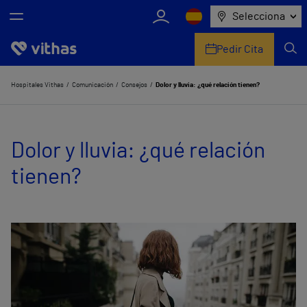
Selecciona
Pedir Cita
Nosotros
Hospitales Vithas
Comunicación
Consejos
Dolor y lluvia: ¿qué relación tienen?
Centros
Dolor y lluvia: ¿qué relación
Servicios de salud
tienen?
Equipo médico y asistencial
Información útil
Comunicación