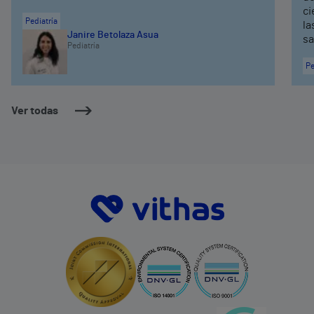
ci
Pediatría
la
Janire Betolaza Asua
sa
Pediatría
Pe
Ver todas