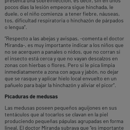
presenta una sobreinfección, es decir, sin en unos
pocos días la lesión empeora sigue hinchada, le
duele, o el niño comienza a tener fiebre, náuseas,
tos, dificultad respiratoria o hinchazón de párpados
o lengua”.
“Respecto a las abejas y avispas, -comenta el doctor
Miranda-, es muy importante indicar a los niños que
no se acerquen a panales o nidos, que no corran si
el insecto está cerca y que no vayan descalzos en
zonas con hierbas o flores. Pero si le pica limpia
inmediatamente a zona con agua y jabón, no dejar
que se rasque y aplicar hielo local envuelto en un
pañuelo para bajar la hinchazón y aliviar el picor”.
Picaduras de medusas
Las medusas poseen pequeños aguijones en sus
tentáculos que al tocarlos se clavan en la piel
produciendo pequeñas pápulas agrupadas en forma
lineal. El doctor Miranda subraya que “es importante