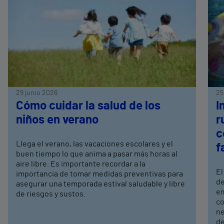
29 junio 2026
25
Cómo cuidar la salud de los
I
niños en verano
r
c
Llega el verano, las vacaciones escolares y el
f
buen tiempo lo que anima a pasar más horas al
aire libre. Es importante recordar a la
El
importancia de tomar medidas preventivas para
de
asegurar una temporada estival saludable y libre
em
de riesgos y sustos.
co
ne
de