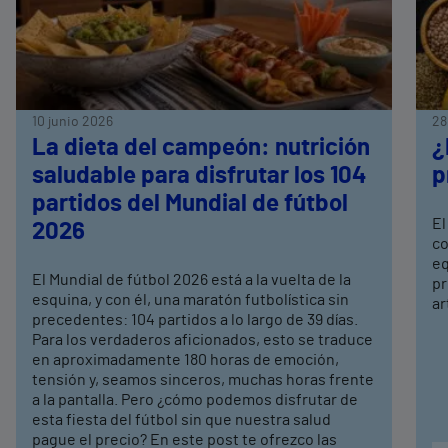
10 junio 2026
28
La dieta del campeón: nutrición
¿
saludable para disfrutar los 104
p
partidos del Mundial de fútbol
El
2026
co
eq
El Mundial de fútbol 2026 está a la vuelta de la
pr
esquina, y con él, una maratón futbolística sin
ar
precedentes: 104 partidos a lo largo de 39 días.
Para los verdaderos aficionados, esto se traduce
en aproximadamente 180 horas de emoción,
tensión y, seamos sinceros, muchas horas frente
a la pantalla. Pero ¿cómo podemos disfrutar de
esta fiesta del fútbol sin que nuestra salud
pague el precio? En este post te ofrezco las