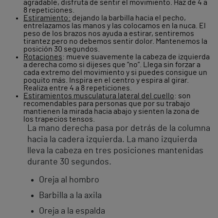
agradable, disfruta de sentir el movimiento. Haz de 4 a
8 repeticiones.
Estiramiento:
dejando la barbilla hacia el pecho,
entrelazamos las manos y las colocamos en la nuca. El
peso de los brazos nos ayuda a estirar, sentiremos
tirantez pero no debemos sentir dolor. Mantenemos la
posición 30 segundos.
Rotaciones
: mueve suavemente la cabeza de izquierda
a derecha como si dijeses que “no”. Llega sin forzar a
cada extremo del movimiento y si puedes consigue un
poquito más. Inspira en el centro y espira al girar.
Realiza entre 4 a 8 repeticiones.
Estiramientos musculatura lateral del cuello
: son
recomendables para personas que por su trabajo
mantienen la mirada hacia abajo y sienten la zona de
los trapecios tensos.
La mano derecha pasa por detrás de la columna
hacia la cadera izquierda. La mano izquierda
lleva la cabeza en tres posiciones mantenidas
durante 30 segundos.
Oreja al hombro
Barbilla a la axila
Oreja a la espalda