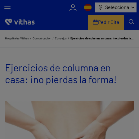
Selecciona
Pedir Cita
Nosotros
Hospitales Vithas
Comunicación
Consejos
Ejercicios de columna en casa: ¡no pierdas la forma!
Centros
Ejercicios de columna en
Servicios de salud
casa: ¡no pierdas la forma!
Equipo médico y asistencial
Información útil
Comunicación