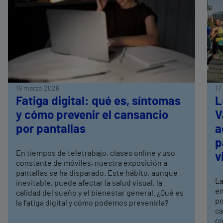
19 marzo 2026
17
Fatiga digital: qué es, síntomas
L
y cómo prevenir el cansancio
V
por pantallas
a
p
En tiempos de teletrabajo, clases online y uso
v
constante de móviles, nuestra exposición a
pantallas se ha disparado. Este hábito, aunque
La
inevitable, puede afectar la salud visual, la
en
calidad del sueño y el bienestar general. ¿Qué es
po
la fatiga digital y cómo podemos prevenirla?
ca
co