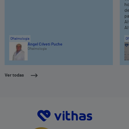
ho
de
pa
Al
Al
Oftalmología
Of
Ángel Cilveti Puche
Oftalmología
Ver todas