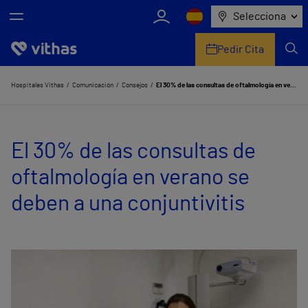
Selecciona
Pedir Cita
Nosotros
Hospitales Vithas
Comunicación
Consejos
El 30% de las consultas de oftalmología en verano se deben a una conjuntivitis
Centros
El 30% de las consultas de
Servicios de salud
oftalmología en verano se
Equipo médico y asistencial
deben a una conjuntivitis
Información útil
Comunicación