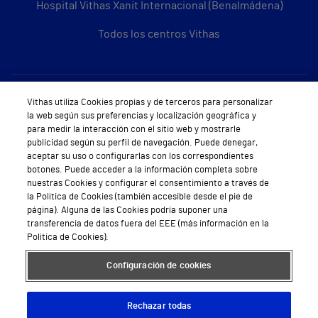
Hospital Vithas Xanit Internacional (Benalmádena)
Todos los centros Vithas
Sobre Vithas
Vithas utiliza Cookies propias y de terceros para personalizar
la web según sus preferencias y localización geográfica y
Quiénes somos
para medir la interacción con el sitio web y mostrarle
publicidad según su perfil de navegación. Puede denegar,
Trabajar en Vithas
aceptar su uso o configurarlas con los correspondientes
botones. Puede acceder a la información completa sobre
Teléfono Cita Médica
nuestras Cookies y configurar el consentimiento a través de
la Política de Cookies (también accesible desde el pie de
Teléfono Atención al Cliente
página). Alguna de las Cookies podría suponer una
transferencia de datos fuera del EEE (más información en la
Política de seguridad y salud en el trabajo
Política de Cookies).
Conoce a Supervita
Configuración de cookies
Rechazar todas