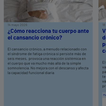
14 mayo 2026
18
¿Cómo reacciona tu cuerpo ante
V
el cansancio crónico?
d
p
El cansancio crónico, a menudo relacionado con
c
el síndrome de fatiga crónica si persiste más de
seis meses, provoca una reacción sistémica en
El
el cuerpo que va mucho más allá de la simple
va
somnolencia. No mejora con el descanso y afecta
pa
la capacidad funcional diaria
te
va
pr
Me