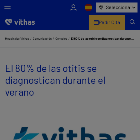
Selecciona
Pedir Cita
Nosotros
Hospitales Vithas
Comunicación
Consejos
El 80% de las otitis se diagnostican durante el verano
Centros
El 80% de las otitis se
Servicios de salud
diagnostican durante el
Equipo médico y asistencial
verano
Información útil
Comunicación