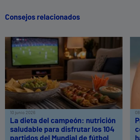
Consejos relacionados
10 junio 2026
08
La dieta del campeón: nutrición
P
saludable para disfrutar los 104
c
partidos del Mundial de fútbol
h