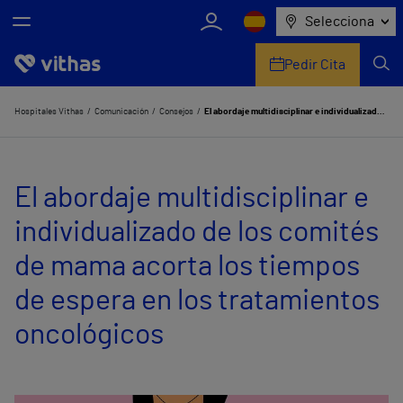
Selecciona
Pedir Cita
Nosotros
Hospitales Vithas
Comunicación
Consejos
El abordaje multidisciplinar e individualizado de los comités de mama acorta los tiempos de espera en los tratamientos oncológicos
Centros
El abordaje multidisciplinar e
Servicios de salud
individualizado de los comités
Equipo médico y asistencial
de mama acorta los tiempos
Información útil
de espera en los tratamientos
Comunicación
oncológicos