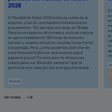
2026
En
a 
El Mundial de fútbol 2026 está a la vuelta de la
en
esquina, y con él, una maratón futbolística sin
me
precedentes: 104 partidos a lo largo de 39 días.
es
Para los verdaderos aficionados, esto se traduce
pr
en aproximadamente 180 horas de emoción,
cá
tensión y, seamos sinceros, muchas horas frente
fo
a la pantalla. Pero ¿cómo podemos disfrutar de
ap
esta fiesta del fútbol sin que nuestra salud
re
pague el precio? En este post te ofrezco las
claves para una "Dieta del campeón" que te
On
permitirá vivir cada gol con energía y bienestar.
Nutrición
Ver todas