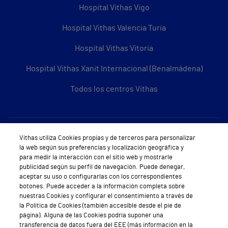
Hospital Vithas Vigo
Hospital Vithas Valencia Turia
Hospital Vithas Vitoria
Hospital Vithas Xanit Internacional (Benalmádena)
Todos los centros Vithas
Sobre Vithas
Vithas utiliza Cookies propias y de terceros para personalizar
la web según sus preferencias y localización geográfica y
Quiénes somos
para medir la interacción con el sitio web y mostrarle
publicidad según su perfil de navegación. Puede denegar,
Trabajar en Vithas
aceptar su uso o configurarlas con los correspondientes
botones. Puede acceder a la información completa sobre
Teléfono Cita Médica
nuestras Cookies y configurar el consentimiento a través de
la Política de Cookies (también accesible desde el pie de
Teléfono Atención al Cliente
página). Alguna de las Cookies podría suponer una
transferencia de datos fuera del EEE (más información en la