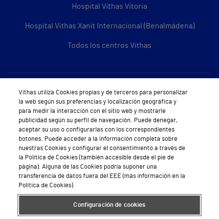
Hospital Vithas Vitoria
Hospital Vithas Xanit Internacional (Benalmádena)
Todos los centros Vithas
Sobre Vithas
Vithas utiliza Cookies propias y de terceros para personalizar
la web según sus preferencias y localización geográfica y
Quiénes somos
para medir la interacción con el sitio web y mostrarle
publicidad según su perfil de navegación. Puede denegar,
Trabajar en Vithas
aceptar su uso o configurarlas con los correspondientes
botones. Puede acceder a la información completa sobre
Teléfono Cita Médica
nuestras Cookies y configurar el consentimiento a través de
la Política de Cookies (también accesible desde el pie de
Teléfono Atención al Cliente
página). Alguna de las Cookies podría suponer una
transferencia de datos fuera del EEE (más información en la
Política de seguridad y salud en el trabajo
Política de Cookies).
Conoce a Supervita
Configuración de cookies