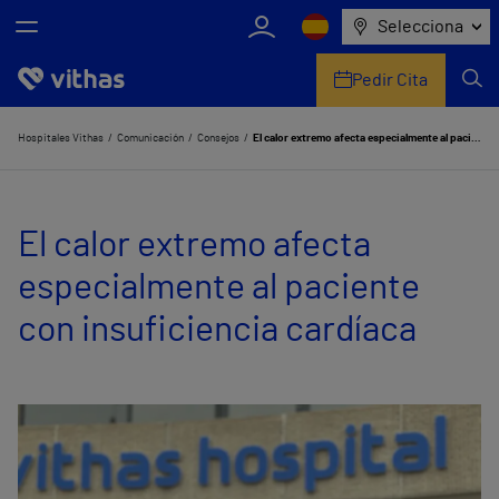
Selecciona
Pedir Cita
Nosotros
Hospitales Vithas
Comunicación
Consejos
El calor extremo afecta especialmente al paciente con insuficiencia cardíaca
Centros
El calor extremo afecta
Servicios de salud
especialmente al paciente
Equipo médico y asistencial
con insuficiencia cardíaca
Información útil
Comunicación