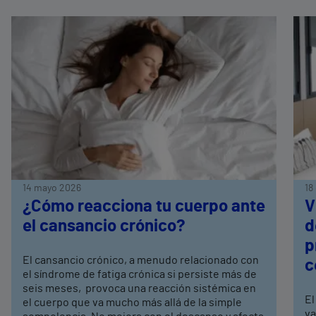
14 mayo 2026
18
¿Cómo reacciona tu cuerpo ante
V
el cansancio crónico?
d
p
El cansancio crónico, a menudo relacionado con
c
el síndrome de fatiga crónica si persiste más de
seis meses, provoca una reacción sistémica en
El
el cuerpo que va mucho más allá de la simple
va