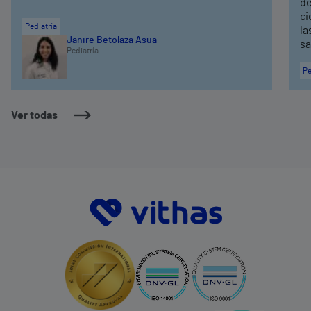
de
ci
Pediatría
la
Janire Betolaza Asua
sa
Pediatría
Pe
Ver todas