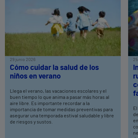
29 junio 2026
25
Cómo cuidar la salud de los
I
niños en verano
r
c
Llega el verano, las vacaciones escolares y el
f
buen tiempo lo que anima a pasar más horas al
aire libre. Es importante recordar a la
El
importancia de tomar medidas preventivas para
de
asegurar una temporada estival saludable y libre
em
de riesgos y sustos.
co
ne