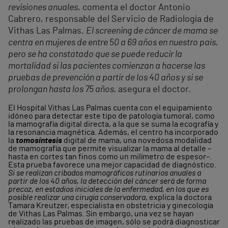
revisiones anuales
, comenta el doctor Antonio
Cabrero, responsable del Servicio de Radiología de
Vithas Las Palmas.
El screening de cáncer de mama se
centra en mujeres de entre 50 a 69 años en nuestro país,
pero se ha constatado que se puede reducir la
mortalidad si las pacientes comienzan a hacerse las
pruebas de prevención a partir de los 40 años y si se
prolongan hasta los 75 años,
asegura el doctor.
El Hospital Vithas Las Palmas cuenta con el equipamiento
idóneo para detectar este tipo de patología tumoral, como
la mamografía digital directa, a la que se suma la ecografía y
la resonancia magnética. Además, el centro ha incorporado
la
tomosíntesis
digital de mama, una novedosa modalidad
de mamografía que permite visualizar la mama al detalle –
hasta en cortes tan finos como un milímetro de espesor–.
Esta prueba favorece una mejor capacidad de diagnóstico.
Si se realizan cribados mamográficos rutinarios anuales a
partir de los 40 años, la detección del cáncer será de forma
precoz, en estadios iniciales de la enfermedad, en los que es
posible realizar una cirugía conservadora
, explica la doctora
Tamara Kreutzer, especialista en obstetricia y ginecología
de Vithas Las Palmas. Sin embargo, una vez se hayan
realizado las pruebas de imagen, sólo se podrá diagnosticar