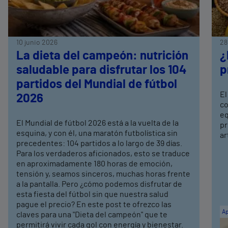
10 junio 2026
28
La dieta del campeón: nutrición
¿
saludable para disfrutar los 104
p
partidos del Mundial de fútbol
El
2026
co
eq
El Mundial de fútbol 2026 está a la vuelta de la
pr
esquina, y con él, una maratón futbolística sin
ar
precedentes: 104 partidos a lo largo de 39 días.
Para los verdaderos aficionados, esto se traduce
en aproximadamente 180 horas de emoción,
tensión y, seamos sinceros, muchas horas frente
a la pantalla. Pero ¿cómo podemos disfrutar de
esta fiesta del fútbol sin que nuestra salud
pague el precio? En este post te ofrezco las
Ap
claves para una "Dieta del campeón" que te
permitirá vivir cada gol con energía y bienestar.