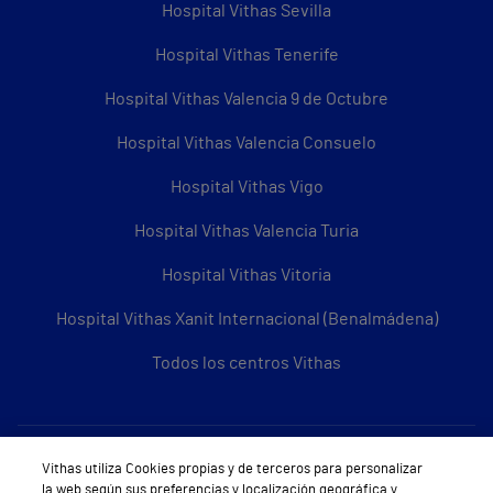
Hospital Vithas Sevilla
Hospital Vithas Tenerife
Hospital Vithas Valencia 9 de Octubre
Hospital Vithas Valencia Consuelo
Hospital Vithas Vigo
Hospital Vithas Valencia Turia
Hospital Vithas Vitoria
Hospital Vithas Xanit Internacional (Benalmádena)
Todos los centros Vithas
Sobre Vithas
Vithas utiliza Cookies propias y de terceros para personalizar
la web según sus preferencias y localización geográfica y