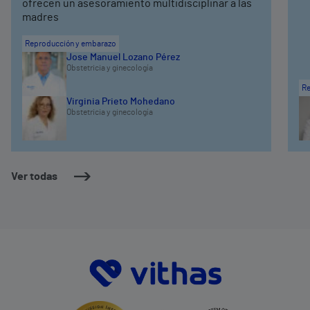
ofrecen un asesoramiento multidisciplinar a las
madres
Reproducción y embarazo
Jose Manuel Lozano Pérez
Obstetricia y ginecología
Re
Virginia Prieto Mohedano
Obstetricia y ginecología
Ver todas