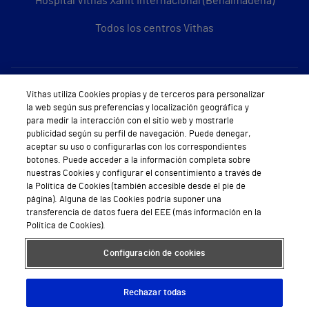
Hospital Vithas Xanit Internacional (Benalmádena)
Todos los centros Vithas
Sobre Vithas
Vithas utiliza Cookies propias y de terceros para personalizar
la web según sus preferencias y localización geográfica y
Quiénes somos
para medir la interacción con el sitio web y mostrarle
publicidad según su perfil de navegación. Puede denegar,
Trabajar en Vithas
aceptar su uso o configurarlas con los correspondientes
botones. Puede acceder a la información completa sobre
Teléfono Cita Médica
nuestras Cookies y configurar el consentimiento a través de
la Política de Cookies (también accesible desde el pie de
Teléfono Atención al Cliente
página). Alguna de las Cookies podría suponer una
transferencia de datos fuera del EEE (más información en la
Política de seguridad y salud en el trabajo
Política de Cookies).
Conoce a Supervita
Configuración de cookies
Rechazar todas
Aviso Legal
Política de cookies
Política de privacidad
Mapa web
Protección de datos