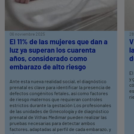
06 noviembre 2025
28
El 11% de las mujeres que dan a
V
luz ya superan los cuarenta
l
años, considerado como
d
embarazo de alto riesgo
El
y 
Ante esta nueva realidad social, el diagnóstico
có
prenatal es clave para identificar la presencia de
es
defectos congénitos fetales, así como factores
ri
de riesgo maternos que requieran controles
estrictos durante la gestación Los profesionales
de las unidades de Ginecología y de diagnóstico
prenatal de Vithas Medimar pueden realizar las
pruebas necesarias para detectar ambos
factores, adaptadas al perfil de cada embarazo, y