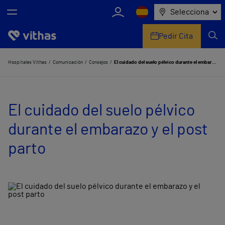
Selecciona
Pedir Cita
Nosotros
Hospitales Vithas
Comunicación
Consejos
El cuidado del suelo pélvico durante el embarazo y el post parto
Centros
El cuidado del suelo pélvico
Servicios de salud
durante el embarazo y el post
Equipo médico y asistencial
parto
Información útil
Comunicación