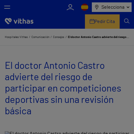
Selecciona
Pedir Cita
Nosotros
Hospitales Vithas
Comunicación
Consejos
El doctor Antonio Castro advierte del riesgo de participar en competiciones deportivas sin una revisión básica
Centros
El doctor Antonio Castro
Servicios de salud
advierte del riesgo de
Equipo médico y asistencial
participar en competiciones
Información útil
deportivas sin una revisión
Comunicación
básica