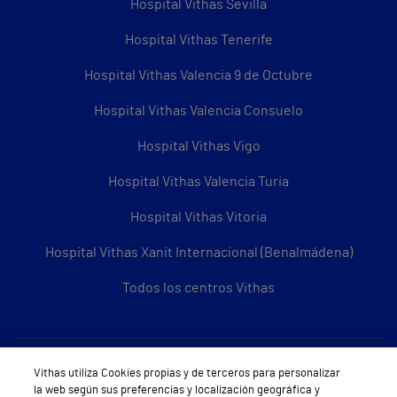
Hospital Vithas Sevilla
Hospital Vithas Tenerife
Hospital Vithas Valencia 9 de Octubre
Hospital Vithas Valencia Consuelo
Hospital Vithas Vigo
Hospital Vithas Valencia Turia
Hospital Vithas Vitoria
Hospital Vithas Xanit Internacional (Benalmádena)
Todos los centros Vithas
Sobre Vithas
Vithas utiliza Cookies propias y de terceros para personalizar
la web según sus preferencias y localización geográfica y