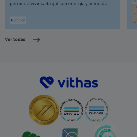
On
permitirá vivir cada gol con energía y bienestar.
Nutrición
Ver todas