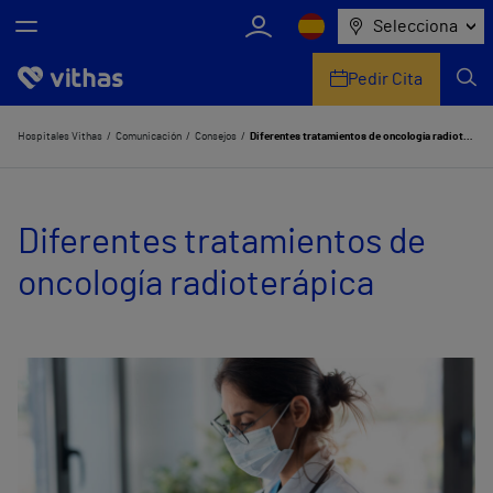
Selecciona
Pedir Cita
Nosotros
Hospitales Vithas
Comunicación
Consejos
Diferentes tratamientos de oncología radioterápica
Centros
Diferentes tratamientos de
Servicios de salud
oncología radioterápica
Equipo médico y asistencial
Información útil
Comunicación