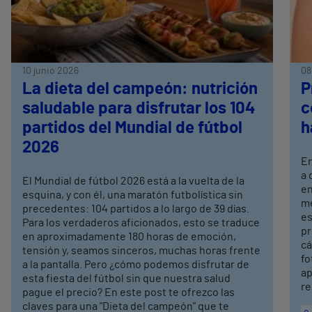
10 junio 2026
08
La dieta del campeón: nutrición
P
saludable para disfrutar los 104
c
partidos del Mundial de fútbol
h
2026
En
a 
El Mundial de fútbol 2026 está a la vuelta de la
en
esquina, y con él, una maratón futbolística sin
me
precedentes: 104 partidos a lo largo de 39 días.
es
Para los verdaderos aficionados, esto se traduce
pr
en aproximadamente 180 horas de emoción,
cá
tensión y, seamos sinceros, muchas horas frente
fo
a la pantalla. Pero ¿cómo podemos disfrutar de
ap
esta fiesta del fútbol sin que nuestra salud
re
pague el precio? En este post te ofrezco las
claves para una "Dieta del campeón" que te