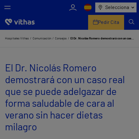
Selecciona
Pedir Cita
Nosotros
Hospitales Vithas
Comunicación
Consejos
El Dr. Nicolás Romero demostrará con un caso real que se puede adelgazar de forma saludable de cara al verano sin hacer dietas milagro
Centros
El Dr. Nicolás Romero
Servicios de salud
demostrará con un caso real
Equipo médico y asistencial
que se puede adelgazar de
Información útil
forma saludable de cara al
Comunicación
verano sin hacer dietas
milagro