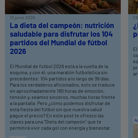
10 junio 2026
28
La dieta del campeón: nutrición
¿
saludable para disfrutar los 104
p
partidos del Mundial de fútbol
El
2026
co
eq
El Mundial de fútbol 2026 está a la vuelta de la
pr
esquina, y con él, una maratón futbolística sin
ar
precedentes: 104 partidos a lo largo de 39 días.
Para los verdaderos aficionados, esto se traduce
en aproximadamente 180 horas de emoción,
tensión y, seamos sinceros, muchas horas frente
a la pantalla. Pero ¿cómo podemos disfrutar de
esta fiesta del fútbol sin que nuestra salud
pague el precio? En este post te ofrezco las
Ap
claves para una "Dieta del campeón" que te
permitirá vivir cada gol con energía y bienestar.