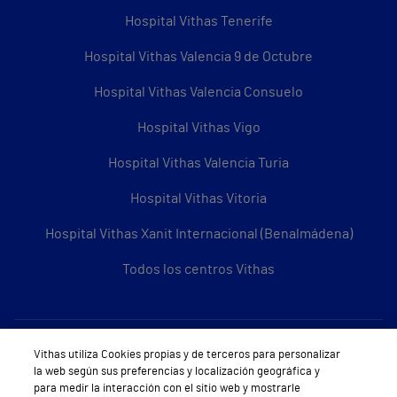
Hospital Vithas Tenerife
Hospital Vithas Valencia 9 de Octubre
Hospital Vithas Valencia Consuelo
Hospital Vithas Vigo
Hospital Vithas Valencia Turia
Hospital Vithas Vitoria
Hospital Vithas Xanit Internacional (Benalmádena)
Todos los centros Vithas
Sobre Vithas
Vithas utiliza Cookies propias y de terceros para personalizar
la web según sus preferencias y localización geográfica y
Quiénes somos
para medir la interacción con el sitio web y mostrarle