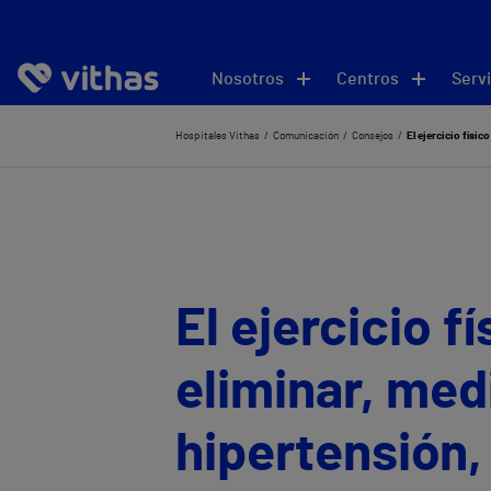
Nosotros
Centros
Servi
Hospitales Vithas
Comunicación
Consejos
El ejercicio físic
El ejercicio 
eliminar, med
hipertensión,