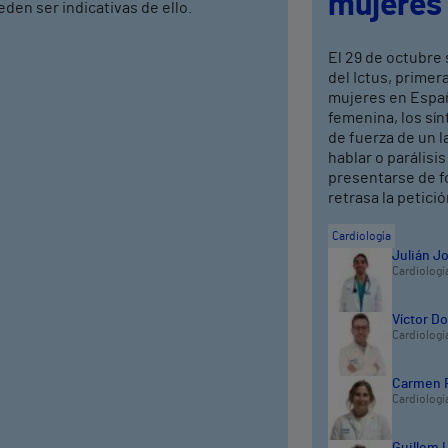
mujeres
den ser indicativas de ello.
El 29 de octubre 
del Ictus, prime
mujeres en Españ
femenina, los sí
de fuerza de un l
hablar o parálisi
presentarse de fo
retrasa la petici
Cardiología
Julián J
Cardiologí
Víctor D
Cardiologí
Carmen F
Cardiologí
Guillem 