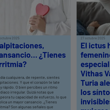
octubre 2025
27 octubre 2025
alpitaciones,
El ictus
ansancio… ¿Tienes
femenin
rritmia?
especial
Vithas V
día cualquiera, de repente, sientes
Turia al
pitaciones. Y que el corazón te late
 rápido. O bien percibes un ritmo
los sínt
diaco irregular. Quizá notas que
peora tu capacidad de esfuerzo, lo que
invisibl
plica un mayor cansancio. ¿Tienes
ritmia? Son algunas señales que