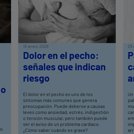
10 enero 2026
29 
Dolor en el pecho:
P
señales que indican
c
riesgo
a
no
El dolor en el pecho es uno de los
Un 
síntomas más comunes que genera
pal
preocupación. Puede deberse a causas
muy
leves como ansiedad, estrés, indigestión
car
o tensión muscular, pero también puede
em
ser el aviso de un problema cardíaco.
im
co.
¿Cómo saber cuándo es grave?
ar