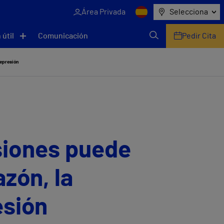
Área Privada
Selecciona
 útil
Comunicación
Pedir Cita
depresión
asiones puede
zón, la
esión