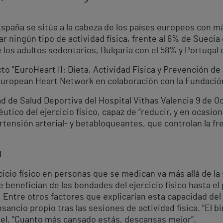
paña se sitúa a la cabeza de los países europeos con m
r ningún tipo de actividad física, frente al 6% de Suecia 
 los adultos sedentarios, Bulgaria con el 58% y Portugal 
o "EuroHeart II: Dieta, Actividad Física y Prevención d
 European Heart Network en colaboración con la Fundació
 de Salud Deportiva del Hospital Vithas Valencia 9 de Oc
tico del ejercicio físico, capaz de “reducir, y en ocasio
rtensión arterial- y betabloqueantes, que controlan la f
l
cicio físico en personas que se medican va más allá de la
 benefician de las bondades del ejercicio físico hasta e
 Entre otros factores que explicarían esta capacidad del
nsancio propio tras las sesiones de actividad física. “El
uel. “Cuanto más cansado estás, descansas mejor”.