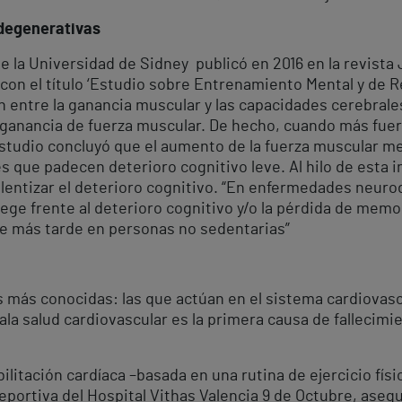
degenerativas
de la Universidad de Sidney publicó en 2016 en la revista
 con el título ‘Estudio sobre Entrenamiento Mental y de 
ón entre la ganancia muscular y las capacidades cerebral
a ganancia de fuerza muscular. De hecho, cuando más fuert
 estudio concluyó que el aumento de la fuerza muscular me
que padecen deterioro cognitivo leve. Al hilo de esta i
e ralentizar el deterioro cognitivo. “En enfermedades ne
tege frente al deterioro cognitivo y/o la pérdida de memo
e más tarde en personas no sedentarias”
s más conocidas: las que actúan en el sistema cardiovas
la salud cardiovascular es la primera causa de fallecimi
bilitación cardíaca –basada en una rutina de ejercicio físi
portiva del Hospital Vithas Valencia 9 de Octubre, asegu