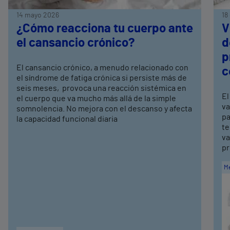
14 mayo 2026
18
¿Cómo reacciona tu cuerpo ante
V
el cansancio crónico?
d
p
El cansancio crónico, a menudo relacionado con
c
el síndrome de fatiga crónica si persiste más de
seis meses, provoca una reacción sistémica en
El
el cuerpo que va mucho más allá de la simple
va
somnolencia. No mejora con el descanso y afecta
pa
la capacidad funcional diaria
te
va
pr
Me