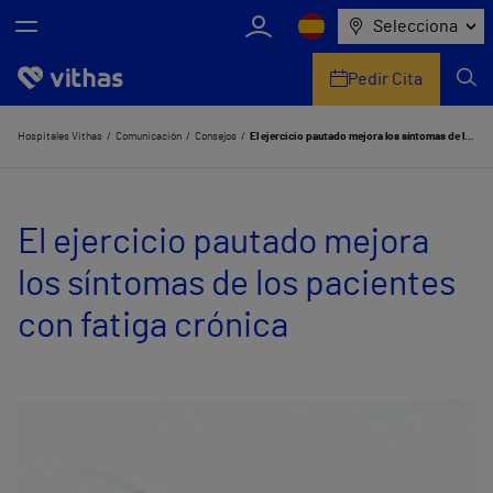
Selecciona
Pedir Cita
Nosotros
Hospitales Vithas
Comunicación
Consejos
El ejercicio pautado mejora los síntomas de los pacientes con fatiga crónica
Centros
El ejercicio pautado mejora
Servicios de salud
los síntomas de los pacientes
Equipo médico y asistencial
con fatiga crónica
Información útil
Comunicación