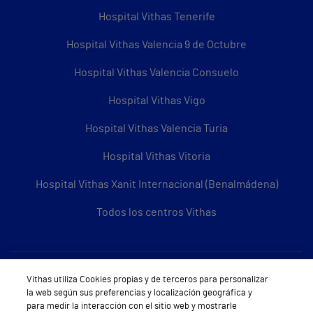
Hospital Vithas Tenerife
Hospital Vithas Valencia 9 de Octubre
Hospital Vithas Valencia Consuelo
Hospital Vithas Vigo
Hospital Vithas Valencia Turia
Hospital Vithas Vitoria
Hospital Vithas Xanit Internacional (Benalmádena)
Todos los centros Vithas
Sobre Vithas
Vithas utiliza Cookies propias y de terceros para personalizar
la web según sus preferencias y localización geográfica y
Quiénes somos
para medir la interacción con el sitio web y mostrarle