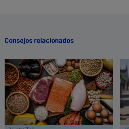
Consejos relacionados
28 mayo 2026
28