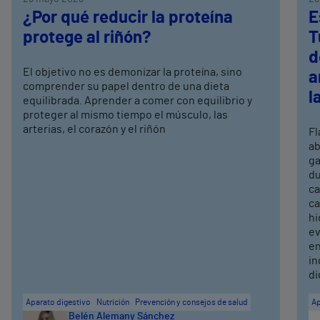
¿Por qué reducir la proteína
E
protege al riñón?
T
d
El objetivo no es demonizar la proteína, sino
a
comprender su papel dentro de una dieta
l
equilibrada. Aprender a comer con equilibrio y
proteger al mismo tiempo el músculo, las
arterias, el corazón y el riñón
Fl
ab
ga
du
ca
ca
hi
ev
en
in
di
Aparato digestivo
Nutrición
Prevención y consejos de salud
Ap
Belén Alemany Sánchez