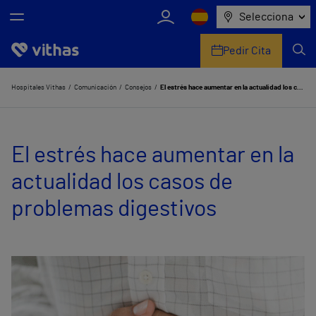
Selecciona
Pedir Cita
Nosotros
Hospitales Vithas
Comunicación
Consejos
El estrés hace aumentar en la actualidad los casos de problemas digestivos
Centros
El estrés hace aumentar en la
Servicios de salud
actualidad los casos de
Equipo médico y asistencial
problemas digestivos
Información útil
Comunicación