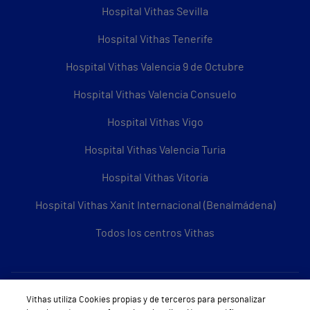
Hospital Vithas Sevilla
Hospital Vithas Tenerife
Hospital Vithas Valencia 9 de Octubre
Hospital Vithas Valencia Consuelo
Hospital Vithas Vigo
Hospital Vithas Valencia Turia
Hospital Vithas Vitoria
Hospital Vithas Xanit Internacional (Benalmádena)
Todos los centros Vithas
Sobre Vithas
Vithas utiliza Cookies propias y de terceros para personalizar