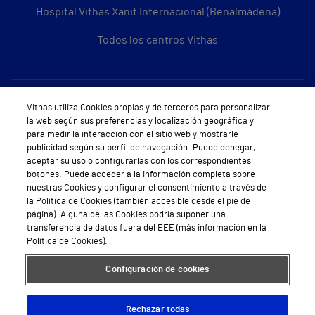
Hospital Vithas Xanit Internacional (Benalmádena)
Todos los centros Vithas
Sobre Vithas
Vithas utiliza Cookies propias y de terceros para personalizar
la web según sus preferencias y localización geográfica y
Quiénes somos
para medir la interacción con el sitio web y mostrarle
publicidad según su perfil de navegación. Puede denegar,
Trabajar en Vithas
aceptar su uso o configurarlas con los correspondientes
botones. Puede acceder a la información completa sobre
Teléfono Cita Médica
nuestras Cookies y configurar el consentimiento a través de
la Política de Cookies (también accesible desde el pie de
Teléfono Atención al Cliente
página). Alguna de las Cookies podría suponer una
transferencia de datos fuera del EEE (más información en la
Política de seguridad y salud en el trabajo
Política de Cookies).
Conoce a Supervita
Configuración de cookies
Rechazar todas