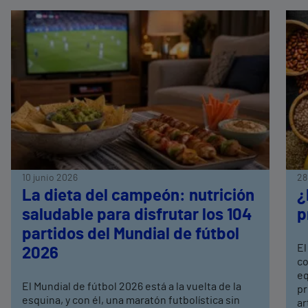
10 junio 2026
28
La dieta del campeón: nutrición
¿
saludable para disfrutar los 104
p
partidos del Mundial de fútbol
El
2026
co
eq
El Mundial de fútbol 2026 está a la vuelta de la
pr
esquina, y con él, una maratón futbolística sin
ar