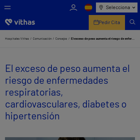
Selecciona
Pedir Cita
Nosotros
Hospitales Vithas
Comunicación
Consejos
El exceso de peso aumenta el riesgo de enfermedades respiratorias, cardiovasculares, diabetes o hipertensión
Centros
El exceso de peso aumenta el
Servicios de salud
riesgo de enfermedades
Equipo médico y asistencial
respiratorias,
Información útil
cardiovasculares, diabetes o
Comunicación
hipertensión