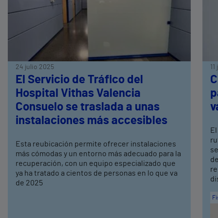
24 julio 2025
11
El Servicio de Tráfico del
C
Hospital Vithas Valencia
p
Consuelo se traslada a unas
v
instalaciones más accesibles
El
ru
Esta reubicación permite ofrecer instalaciones
se
más cómodas y un entorno más adecuado para la
de
recuperación, con un equipo especializado que
re
ya ha tratado a cientos de personas en lo que va
di
de 2025
Fi