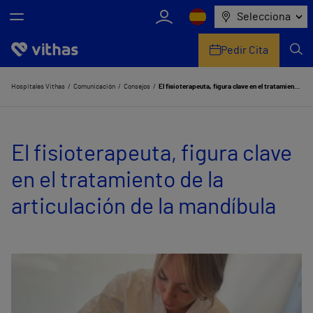
Selecciona
Pedir Cita
Nosotros
Hospitales Vithas
Comunicación
Consejos
El fisioterapeuta, figura clave en el tratamiento de la articulación de la mandíbula
Centros
El fisioterapeuta, figura clave
Servicios de salud
en el tratamiento de la
Equipo médico y asistencial
articulación de la mandíbula
Información útil
Comunicación