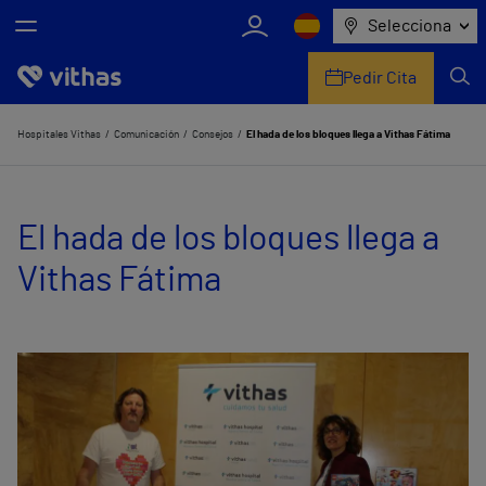
Selecciona
Pedir Cita
Nosotros
Hospitales Vithas
Comunicación
Consejos
El hada de los bloques llega a Vithas Fátima
Centros
El hada de los bloques llega a
Servicios de salud
Vithas Fátima
Equipo médico y asistencial
Información útil
Comunicación