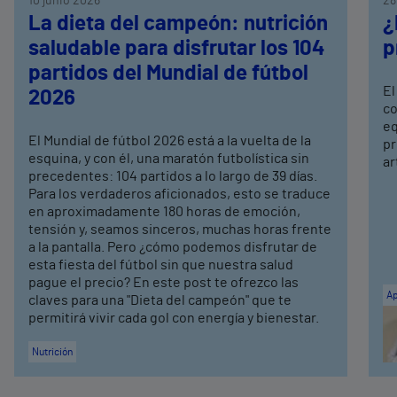
10 junio 2026
28
La dieta del campeón: nutrición
¿
saludable para disfrutar los 104
p
partidos del Mundial de fútbol
El
2026
co
eq
El Mundial de fútbol 2026 está a la vuelta de la
pr
esquina, y con él, una maratón futbolística sin
ar
precedentes: 104 partidos a lo largo de 39 días.
Para los verdaderos aficionados, esto se traduce
en aproximadamente 180 horas de emoción,
tensión y, seamos sinceros, muchas horas frente
a la pantalla. Pero ¿cómo podemos disfrutar de
esta fiesta del fútbol sin que nuestra salud
pague el precio? En este post te ofrezco las
Ap
claves para una "Dieta del campeón" que te
permitirá vivir cada gol con energía y bienestar.
Nutrición