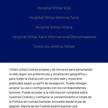
Hospital Vithas Vigo
Hospital Vithas Valencia Turia
Hospital Vithas Vitoria
Hospital Vithas Xanit Internacional (Benalmádena)
Todos los centros Vithas
Sobre Vithas
Vithas utiliza Cookies propias y de terceros para personalizar
la web según sus preferencias y localización geográfica y
Quiénes somos
para medir la interacción con el sitio web y mostrarle
publicidad según su perfil de navegación. Puede denegar,
Trabajar en Vithas
aceptar su uso o configurarlas con los correspondientes
botones. Puede acceder a la información completa sobre
Teléfono Cita Médica
nuestras Cookies y configurar el consentimiento a través de
la Política de Cookies (también accesible desde el pie de
Teléfono Atención al Cliente
página). Alguna de las Cookies podría suponer una