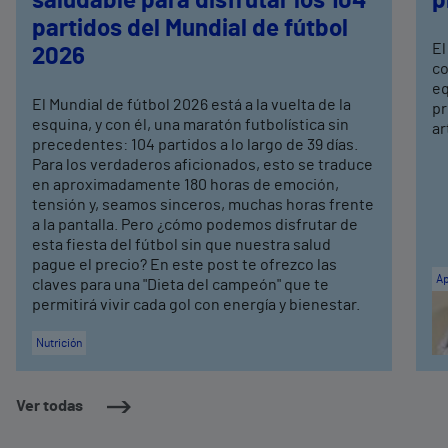
saludable para disfrutar los 104
p
partidos del Mundial de fútbol
El
2026
co
eq
El Mundial de fútbol 2026 está a la vuelta de la
pr
esquina, y con él, una maratón futbolística sin
ar
precedentes: 104 partidos a lo largo de 39 días.
Para los verdaderos aficionados, esto se traduce
en aproximadamente 180 horas de emoción,
tensión y, seamos sinceros, muchas horas frente
a la pantalla. Pero ¿cómo podemos disfrutar de
esta fiesta del fútbol sin que nuestra salud
pague el precio? En este post te ofrezco las
Ap
claves para una "Dieta del campeón" que te
permitirá vivir cada gol con energía y bienestar.
Nutrición
Ver todas