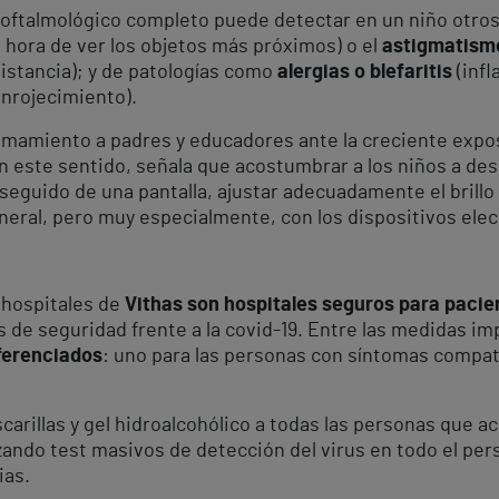
 oftalmológico completo puede detectar en un niño otros
la hora de ver los objetos más próximos) o el
astigmatism
istancia); y de patologías como
alergias o blefaritis
(infl
enrojecimiento).
lamamiento a padres y educadores ante la creciente exposi
 En este sentido, señala que acostumbrar a los niños a d
uido de una pantalla, ajustar adecuadamente el brillo de
eneral, pero muy especialmente, con los dispositivos elec
8 hospitales de
Vithas son hospitales seguros para pacie
s de seguridad frente a la covid-19. Entre las medidas i
iferenciados
: uno para las personas con síntomas compatib
illas y gel hidroalcohólico a todas las personas que acu
zando test masivos de detección del virus en todo el per
ias.