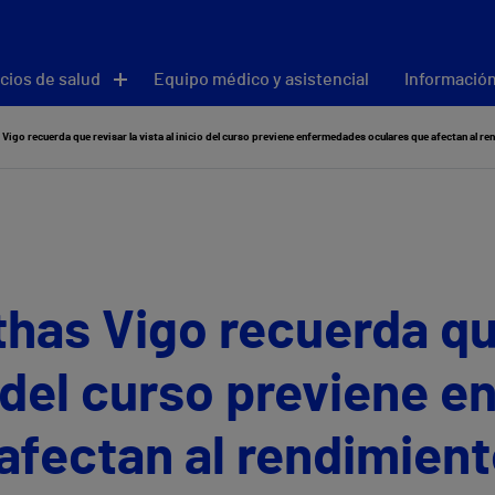
cios de salud
Equipo médico y asistencial
Información
s Vigo recuerda que revisar la vista al inicio del curso previene enfermedades oculares que afectan al r
ithas Vigo recuerda qu
io del curso previene
afectan al rendimient