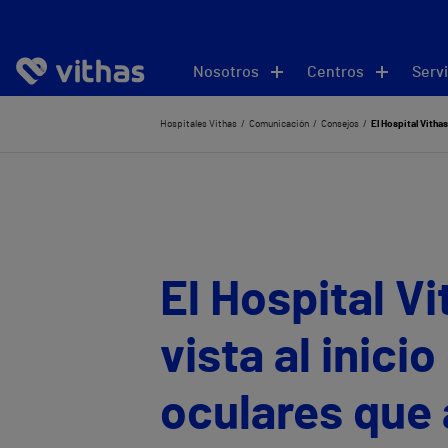
Nosotros
Centros
Servi
Hospitales Vithas
Comunicación
Consejos
El Hospital Vitha
El Hospital V
vista al inic
oculares que 