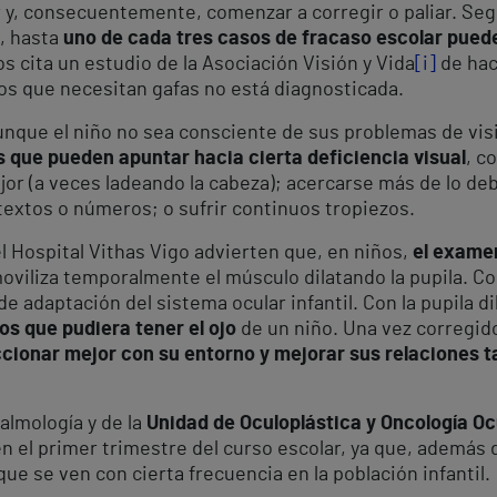
 y, consecuentemente, comenzar a corregir o paliar. Segú
o, hasta
uno de cada tres casos de fracaso escolar pued
os cita un estudio de la Asociación Visión y Vida
[i]
de hac
ños que necesitan gafas no está diagnosticada.
unque el niño no sea consciente de sus problemas de vis
s que pueden apuntar hacia cierta deficiencia visual
, c
or (a veces ladeando la cabeza); acercarse más de lo debi
textos o números; o sufrir continuos tropiezos.
l Hospital Vithas Vigo advierten que, en niños,
el exame
oviliza temporalmente el músculo dilatando la pupila. Co
e adaptación del sistema ocular infantil. Con la pupila d
s que pudiera tener el ojo
de un niño. Una vez corregido
ccionar mejor con su entorno y mejorar sus relaciones 
almología y de la
Unidad de Oculoplástica y Oncología Ocu
a en el primer trimestre del curso escolar, ya que, además
ue se ven con cierta frecuencia en la población infantil.