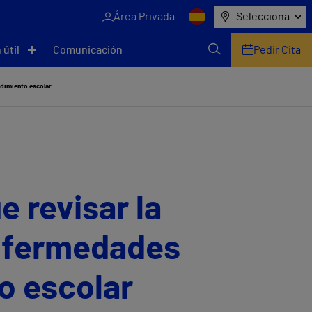
Área Privada
Selecciona
 útil
Comunicación
Pedir Cita
endimiento escolar
e revisar la
 enfermedades
o escolar