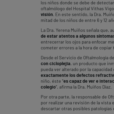
los niños donde se debe de detectar
oftalmólogo del Hospital Vithas Vig
visión
. En este sentido, la Dra. Muiñ
mitad de los niños de entre 6 y 12 a
La Dra. Yerena Muiños señala que, a
de estar atentos a algunos síntoma
entrecerrar los ojos para enfocar mej
cometer errores a la hora de copiar 
Desde el Servicio de Oftalmología de
con cicloplejia
, un producto que inm
pueda ver alterado por la capacidad d
exactamente los defectos refractivo
niño, éste “
es capaz de ver e intera
colegio
”, afirma la Dra. Muiños Díaz.
Por otra parte, la responsable de Oft
por realizar una revisión de la vist
descartar otras posibles patologías q