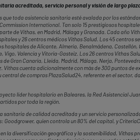
taria acreditada, servicio personal y visión de largo plaz
 que toda asistencia sanitaria esté avalada por los estándar
t Commission International. Tan solo 15 prestigiosos hospital
 parte de Vithas, en Madrid, Málaga y Granada. Cada año Vit
pitales y 26 centros médicos Vithas Salud. Los 45 centros se
 los hospitales de Alicante, Almería, Benalmádena, Castelló
e, Vigo, Valencia y Vitoria-Gasteiz. Los 26 centros Vithas Sal
 de Gran Canaria, Lleida, Madrid, Málaga, Nerja, Pontevedra, 
eiz. Vithas cuenta adicionalmente con más de 300 puntos de 
u central de compras PlazaSalud24, referente en el sector, da
oyecto líder hospitalario en Baleares, la Red Asistencial Jua
rtidos por toda la región.
 sanitaria de calidad acreditada y un servicio personalizado
s: Goodgrower, quien controla un 80% del capital, y Criteria
 la diversificación geográfica y la sostenibilidad, Vithas p