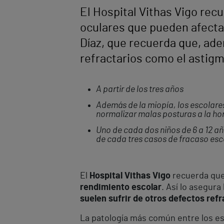
El Hospital Vithas Vigo recu
oculares que pueden afectar
Díaz, que recuerda que, ade
refractarios como el astigm
A partir de los tres años
Además de la miopía, los escolare
normalizar malas posturas a la hor
Uno de cada dos niños de 6 a 12 añ
de cada tres casos de fracaso esc
El
Hospital Vithas Vigo
recuerda qu
rendimiento escolar
. Así lo asegura
suelen sufrir de otros defectos refr
La patología más común entre los esc