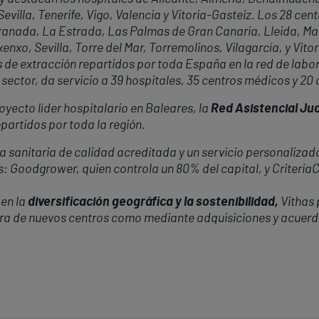
evilla, Tenerife, Vigo, Valencia y Vitoria-Gasteiz. Los 28 cen
 Granada, La Estrada, Las Palmas de Gran Canaria, Lleida, M
enxo, Sevilla, Torre del
Mar
, Torremolinos, Vilagarcía, y Vito
de extracción repartidos por toda España en la red de labo
ector, da servicio a 39 hospitales, 35 centros médicos y 20 c
oyecto líder hospitalario en Baleares, la
Red Asistencial J
partidos por toda la región.
 sanitaria de calidad acreditada y un servicio personalizado
s: Goodgrower, quien controla un 80% del capital, y Criteria
en la
diversificación geográfica y la sostenibilidad,
Vithas 
ura de nuevos centros como mediante adquisiciones y acuerd