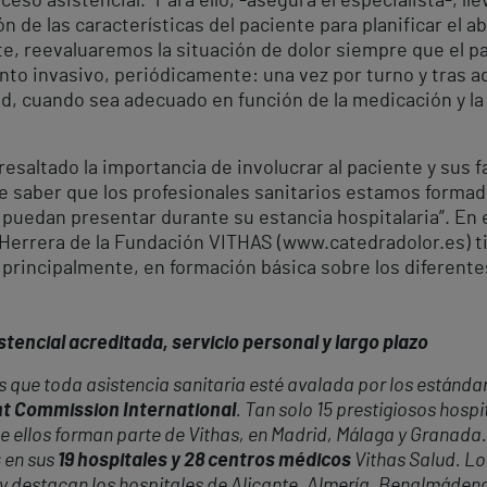
eso asistencial. “Para ello, -asegura el especialista-, l
n de las características del paciente para planificar el a
e, reevaluaremos la situación de dolor siempre que el pa
o invasivo, periódicamente: una vez por turno y tras a
ad, cuando sea adecuado en función de la medicación y la
resaltado la importancia de involucrar al paciente y sus f
ue saber que los profesionales sanitarios estamos formad
 puedan presentar durante su estancia hospitalaria”. En 
Herrera de la Fundación VITHAS (www.catedradolor.es) t
 principalmente, en formación básica sobre los diferente
tencial acreditada, servicio personal y largo plazo
 que toda asistencia sanitaria esté avalada por los estánda
int Commission International
. Tan solo 15 prestigiosos hosp
de ellos forman parte de Vithas, en Madrid, Málaga y Granada
s
en sus
19 hospitales y 28 centros médicos
Vithas Salud. Lo
nal y destacan los hospitales de Alicante, Almería, Benalmáde