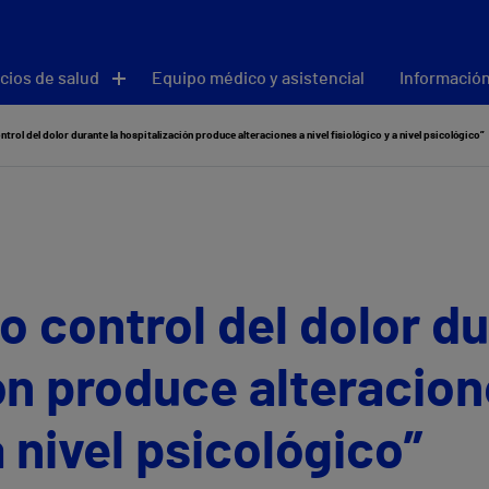
cios de salud
Equipo médico y asistencial
Información
trol del dolor durante la hospitalización produce alteraciones a nivel fisiológico y a nivel psicológico”
o control del dolor du
ón produce alteracione
a nivel psicológico”