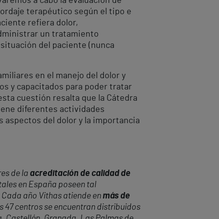
levaremos a cabo la evaluación de
bordaje terapéutico según el tipo e
ciente refiera dolor,
dministrar un tratamiento
 situación del paciente (nunca
amiliares en el manejo del dolor y
os y capacitados para poder tratar
esta cuestión resalta que la Cátedra
iene diferentes actividades
s aspectos del dolor y la importancia
res de la
acreditación de calidad de
itales en España poseen tal
. Cada año Vithas atiende en
más de
s 47 centros se encuentran distribuidos
na, Castellón, Granada, Las Palmas de