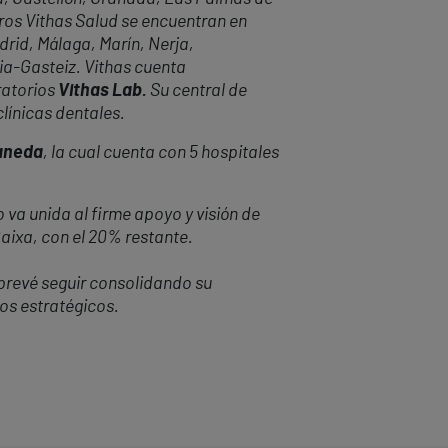
tros Vithas Salud se encuentran en
adrid, Málaga,
Mar
ín, Nerja,
ria-Gasteiz. Vithas cuenta
ratorios
Vithas Lab.
Su central de
línicas dentales.
uaneda
, la cual cuenta con 5 hospitales
 va unida al firme apoyo y visión de
Caixa, con el 20% restante.
prevé seguir consolidando su
os estratégicos.