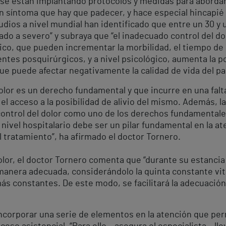
se están implantando protocolos y medidas para abordar
n síntoma que hay que padecer, y hace especial hincapié 
udios a nivel mundial han identificado que entre un 30 y
do a severo” y subraya que “el inadecuado control del dol
gico, que pueden incrementar la morbilidad, el tiempo de
ntes posquirúrgicos, y a nivel psicológico, aumenta la p
 que puede afectar negativamente la calidad de vida del pa
olor es un derecho fundamental y que incurre en una falt
el acceso a la posibilidad de alivio del mismo. Además, l
control del dolor como uno de los derechos fundamentale
a nivel hospitalario debe ser un pilar fundamental en la 
l tratamiento”, ha afirmado el doctor Tornero.
olor, el doctor Tornero comenta que “durante su estancia ho
e manera adecuada, considerándolo la quinta constante vit
ás constantes. De este modo, se facilitará la adecuación
incorporar una serie de elementos en la atención que per