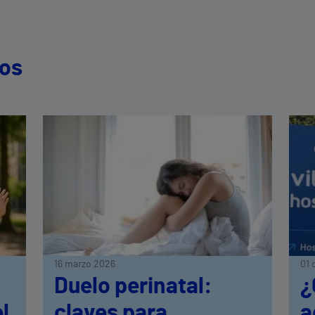
dos
16 marzo 2026
01 
Duelo perinatal:
¿
l
claves para
a