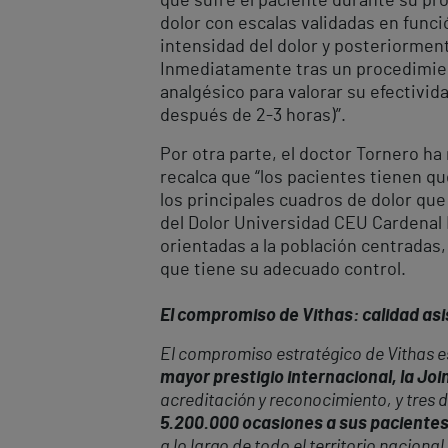
que sufre el paciente durante su proc
dolor con escalas validadas en funció
intensidad del dolor y posteriorment
Inmediatamente tras un procedimient
analgésico para valorar su efectivid
después de 2-3 horas)”.
Por otra parte, el doctor Tornero ha 
recalca que “los pacientes tienen q
los principales cuadros de dolor que
del Dolor Universidad CEU Cardenal 
orientadas a la población centradas,
que tiene su adecuado control.
El compromiso de Vithas: calidad asis
El compromiso estratégico de Vithas es
mayor prestigio internacional, la Jo
acreditación y reconocimiento, y tres 
5.200.000 ocasiones a sus paciente
a lo largo de todo el territorio nacio