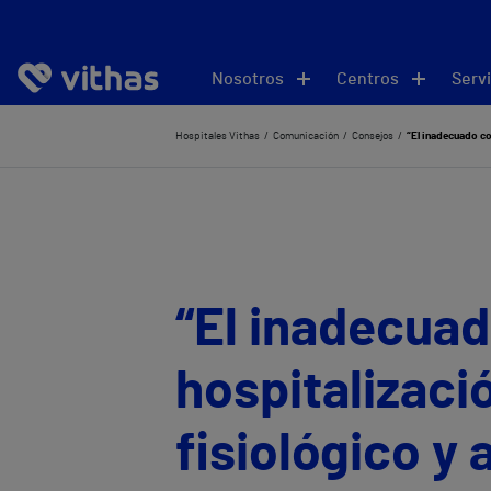
Nosotros
Centros
Servi
Hospitales Vithas
Comunicación
Consejos
“El inadecuado con
“El inadecuad
hospitalizaci
fisiológico y 