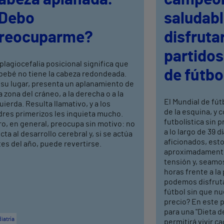
Debo
saludabl
reocuparme?
disfrutar
partidos
plagiocefalia posicional significa que
de fútbo
 bebé no tiene la cabeza redondeada.
 su lugar, presenta un aplanamiento de
 zona del cráneo, a la derecha o a la
El Mundial de fút
uierda. Resulta llamativo, y a los
de la esquina, y 
dres primerizos les inquieta mucho.
futbolística sin 
o, en general, preocupa sin motivo: no
a lo largo de 39 d
cta al desarrollo cerebral y, si se actúa
aficionados, est
es del año, puede revertirse.
aproximadamente
tensión y, seamo
horas frente a la
podemos disfruta
fútbol sin que nu
precio? En este p
para una "Dieta 
iatría
permitirá vivir c