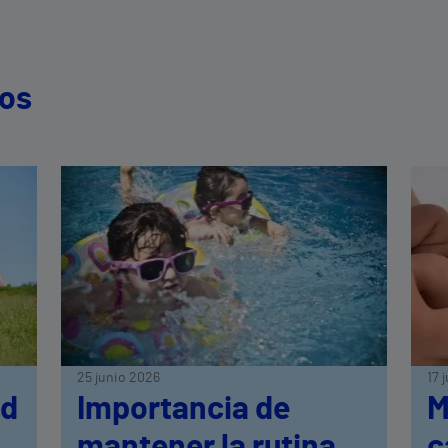
dos
25 junio 2026
17 
ud
Importancia de
M
mantener la rutina
c