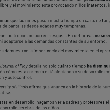
o libre y el movimiento está provocando niños inatentos, 
nan que los niños pasen mucho tiempo en casa, no tengan
ía de pantallas desde edades muy tempranas.
ean, no trepan, no corren riesgos… En definitiva,
no se e
 ni adaptarse a las demandas constantes de su entorno.
es demuestran la importancia del movimiento en el aprend
Journal of Play
detalla no solo cuánto tiempo
ha disminui
ién cómo esta carencia está afectando a su desarrollo 
ón y autocontrol.
ersity of Illinois
afirma que «nunca en la historia de la hu
ratis».
tas en desarrollo, hagamos ver a padres y profesores el
desarrollo cerebral de los niños.