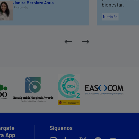
Janire Betolaza Asua
bienestar.
Pediatría
Nutrición
rgate
Síguenos
ra App