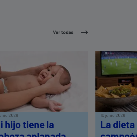
Ver todas
junio 2026
10 junio 2026
i hijo tiene la
La dieta
abeza aplanada.
campeón