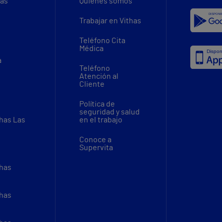
vas
Quiénes somos
Trabajar en Vithas
Teléfono Cita
Médica
a
Teléfono
Atención al
Cliente
Política de
seguridad y salud
thas Las
en el trabajo
Conoce a
Supervita
thas
thas