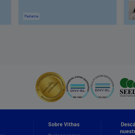
Pediatría
Sobre Vithas
Descá
nuest