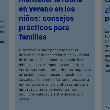
en verano en los
¿
niños: consejos
p
res
prácticos para
más
La 
dar
familias
tu
En
ada
una
El verano es una época asociada al
izq
descanso, la desconexión y la flexibilidad
pa
de horarios. Sin embargo, cuando hay
Per
niños en casa, romper por completo con
afe
las rutinas puede tener efectos negativos
ant
en su bienestar emocional, su descanso y
su comportamiento. Mantener una cierta
estructura diaria no significa renunciar a
las vacaciones, sino encontrar un
equilibrio saludable entre descanso y
orden.
Ped