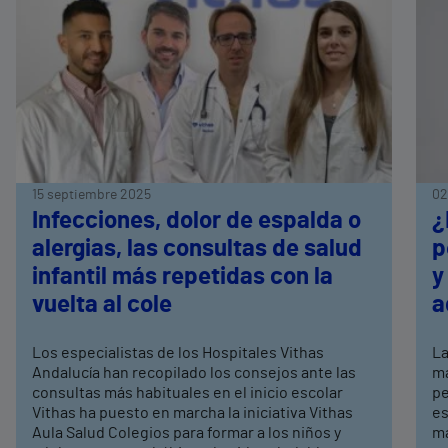
15 septiembre 2025
02
Infecciones, dolor de espalda o
¿
alergias, las consultas de salud
p
infantil más repetidas con la
y
vuelta al cole
a
Los especialistas de los Hospitales Vithas
La
Andalucía han recopilado los consejos ante las
má
consultas más habituales en el inicio escolar
pe
Vithas ha puesto en marcha la iniciativa Vithas
es
Aula Salud Colegios para formar a los niños y
ma