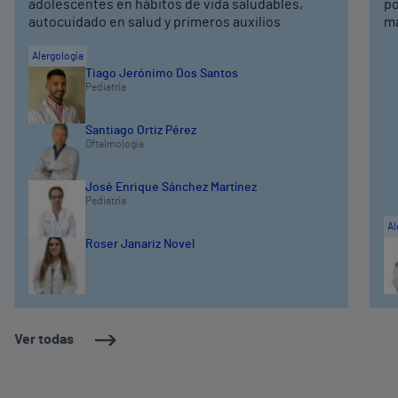
adolescentes en hábitos de vida saludables,
po
autocuidado en salud y primeros auxilios
ma
Alergología
Tiago Jerónimo Dos Santos
Pediatría
Santiago Ortiz Pérez
Oftalmología
José Enrique Sánchez Martínez
Pediatría
Al
Roser Janariz Novel
Ver todas