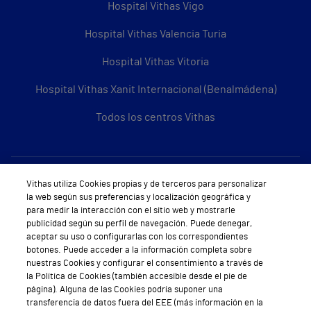
Hospital Vithas Vigo
Hospital Vithas Valencia Turia
Hospital Vithas Vitoria
Hospital Vithas Xanit Internacional (Benalmádena)
Todos los centros Vithas
Sobre Vithas
Vithas utiliza Cookies propias y de terceros para personalizar
la web según sus preferencias y localización geográfica y
Quiénes somos
para medir la interacción con el sitio web y mostrarle
publicidad según su perfil de navegación. Puede denegar,
Trabajar en Vithas
aceptar su uso o configurarlas con los correspondientes
botones. Puede acceder a la información completa sobre
Teléfono Cita Médica
nuestras Cookies y configurar el consentimiento a través de
la Política de Cookies (también accesible desde el pie de
Teléfono Atención al Cliente
página). Alguna de las Cookies podría suponer una
transferencia de datos fuera del EEE (más información en la