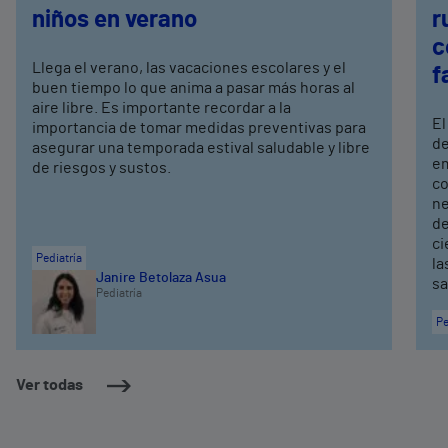
niños en verano
r
c
Llega el verano, las vacaciones escolares y el
f
buen tiempo lo que anima a pasar más horas al
aire libre. Es importante recordar a la
El
importancia de tomar medidas preventivas para
de
asegurar una temporada estival saludable y libre
em
de riesgos y sustos.
co
ne
de
ci
Pediatría
la
Janire Betolaza Asua
sa
Pediatría
Pe
Ver todas