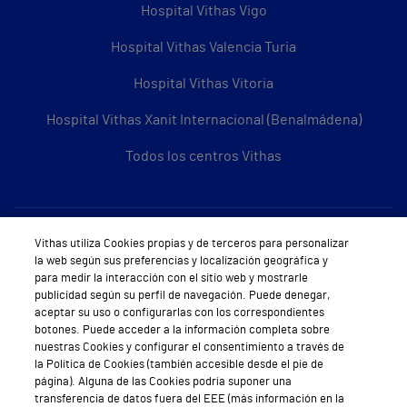
Hospital Vithas Vigo
Hospital Vithas Valencia Turia
Hospital Vithas Vitoria
Hospital Vithas Xanit Internacional (Benalmádena)
Todos los centros Vithas
Sobre Vithas
Vithas utiliza Cookies propias y de terceros para personalizar
la web según sus preferencias y localización geográfica y
Quiénes somos
para medir la interacción con el sitio web y mostrarle
publicidad según su perfil de navegación. Puede denegar,
Trabajar en Vithas
aceptar su uso o configurarlas con los correspondientes
botones. Puede acceder a la información completa sobre
Teléfono Cita Médica
nuestras Cookies y configurar el consentimiento a través de
la Política de Cookies (también accesible desde el pie de
Teléfono Atención al Cliente
página). Alguna de las Cookies podría suponer una
transferencia de datos fuera del EEE (más información en la