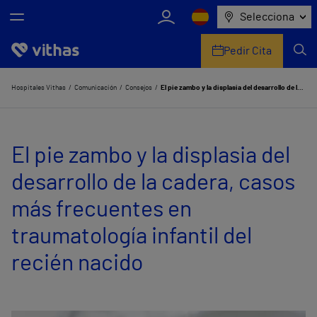
Selecciona
Pedir Cita
Nosotros
Hospitales Vithas
Comunicación
Consejos
El pie zambo y la displasia del desarrollo de la cadera, casos más frecuentes en traumatología infantil del recién nacido
Centros
El pie zambo y la displasia del
Servicios de salud
desarrollo de la cadera, casos
Equipo médico y asistencial
más frecuentes en
Información útil
traumatología infantil del
Comunicación
recién nacido